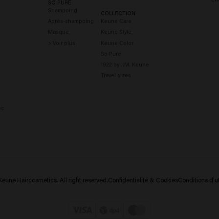
SO PURE
Shampoing
COLLECTION
Après-shampoing
Keune Care
Masque
Keune Style
> Voir plus
Keune Color
So Pure
1922 by J.M. Keune
Travel sizes
ec
eune Haircosmetics. All right reserved.
Confidentialité & Cookies
Conditions d'ut