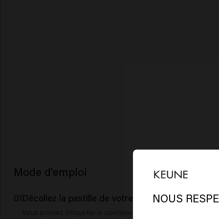
Mode d'emploi
Il
St
NOUS RESPE
01
Décollez la pastille de votre éco-recharge.
Vous pouvez étiqueter le contenu de votre bouteille