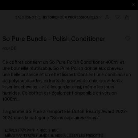
SALONS
NOTRE HISTOIRE
POUR PROFESSIONNELS
So Pure Bundle - Polish Conditioner
42.40€
Ce coffret contient un So Pure Polish Conditioner 400ml et
une bouteille réutilisable. So Pure Polish donne aux cheveux
une belle brillance et un effet lissant. Contient une combinaison
de polysaccharides, extraits de graines de chia, qui aident à
lisser les cheveux - et à les garder ainsi, même les jours
humides. Ce coffret est également disponible en version
1000ml.
La gamme So Pure a remporté le Dutch Beauty Award 2023-
2024 dans la catégorie ''Soins capillaires Green''.
LEAVES HAIR WITH A NICE SHINE
MÊME PAR TEMPS HUMIDE, IL AIDE À LISSER LES FRISOTTIS