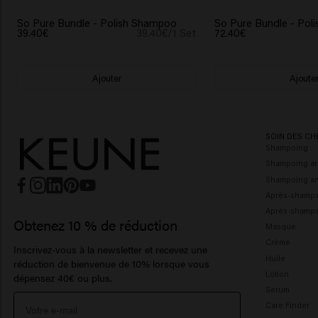
So Pure Bundle - Polish Shampoo
So Pure Bundle - Poli
39.40€
39.40€/1 Set
72.40€
Ajouter
Ajoute
SOIN DES CH
Shampoing
Shampoing ar
Shampoing ant
Après-shamp
Après-shampo
Obtenez 10 % de réduction
Masque
Crème
Inscrivez-vous à la newsletter et recevez une
Huile
réduction de bienvenue de 10% lorsque vous
Lotion
dépensez 40€ ou plus.
Serum
Care Finder