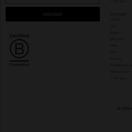
> Voir plus
S'INCRIRE
COIFFURE
Laque
Cire
Argile
Mousse
Pâte
Gel
Poudre
Shampoing s
Hair perfume
> Voir plus
© 2026 K