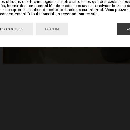
es utilisons des technologies sur notre site, telles que des cookies, pou
ez sur Aller ou choisissez votre emplacement ci-dessous
tés, fournir des fonctionnalités de médias sociaux et analyser le trafic 
ur accepter l'utilisation de cette technologie sur Internet. Vous pouvez
e consentement à tout moment en revenant sur ce site.
Aller

United States of America 🛒
ES COOKIES
DÉCLIN
A
e
t