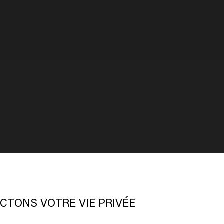
 semble que vous soyez en
United
ates of America
CTONS VOTRE VIE PRIVÉE