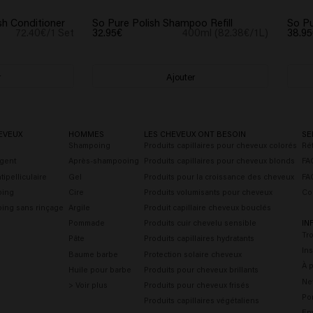
sh Conditioner
So Pure Polish Shampoo Refill
So Pu
72.40€/1 Set
32.95€
400ml (82.38€/1L)
38.95
r
Ajouter
EVEUX
HOMMES
LES CHEVEUX ONT BESOIN
SE
Shampoing
Produits capillaires pour cheveux colorés
Rét
gent
Après-shampooing
Produits capillaires pour cheveux blonds
FAQ
ipelliculaire
Gel
Produits pour la croissance des cheveux
FA
oing
Cire
Produits volumisants pour cheveux
Co
ing sans rinçage
Argile
Produit capillaire cheveux bouclés
Pommade
Produits cuir chevelu sensible
IN
Tr
Pâte
Produits capillaires hydratants
Ins
Baume barbe
Protection solaire cheveux
À 
Huile pour barbe
Produits pour cheveux brillants
Ne
> Voir plus
Produits pour cheveux frisés
Por
Produits capillaires végétaliens
En