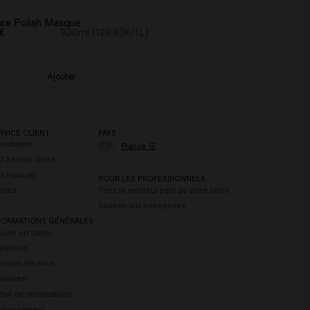
re Polish Masque
€
300ml (129.83€/1L)
Ajouter
RVICE CLIENT
PAYS
ractation
🇫🇷
France 🛒
 Service client
Q Produits
POUR LES PROFESSIONNELS
ntact
Tirez le meilleur parti de votre salon
Soutien aux entreprises
FORMATIONS GÉNÉRALES
ouver un salon
piration
propos de nous
wsletter
tail de réclamations
vironnement