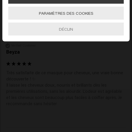
Aller
Reviewer didn't leave any comments
PARAMÈTRES DES COOKIES
DÉCLIN
Verified Customer
Beyza
Très satisfaite de ce masque pour cheveux, une vraie bonne 
découverte ! ✨

Il laisse les cheveux doux, nourris et brillants dès les 
premières utilisations, sans les alourdir. L’odeur est agréable 
et les cheveux sont beaucoup plus faciles à coiffer après. Je 
recommande sans hésiter 