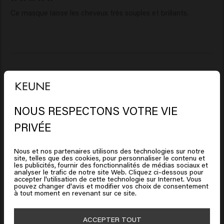
Ce masque laisse les cheveux très souples et brillants. 
Verified Customer
Rosalinda
NOUS RESPECTONS VOTRE VIE
Il semble que vous soyez en
Je l'adore. Super produit et très bon parfum.
PRIVÉE
United States of America
Nous et nos partenaires utilisons des technologies sur notre
site, telles que des cookies, pour personnaliser le contenu et
Cliquez sur Aller ou choisissez votre emplacement ci-
les publicités, fournir des fonctionnalités de médias sociaux et
analyser le trafic de notre site Web. Cliquez ci-dessous pour
dessous
accepter l'utilisation de cette technologie sur Internet. Vous
pouvez changer d'avis et modifier vos choix de consentement
Verified Customer
à tout moment en revenant sur ce site.
Christel
🇺🇸
United States of America 🛒
ACCEPTER TOUT