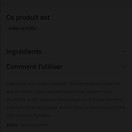
Ce produit est
SANS GLUTEN
Ingrédients
Aqua (Water), Cetearyl Alcohol, Behentrimonium
Comment l'utiliser
Chloride, Glycerin, Cetrimonium Chloride,
Amodimethicone, Behenamidopropyl Dimethylamine,
Appliquez sur les cheveux préalablement lavés, massez
Clause de non-responsabilité : les informations relatives
Isopropyl Alcohol, Glycolic Acid, Creatine, Panthenol,
doucement et insistez sur les longueurs et les pointes.
Parfum (Fragrance), Polyquaternium-37, Propylene
aux produits, telles que les ingrédients, peuvent être
Laissez agir pendant 3 à 5 minutes, puis rincez
Glycol Dicaprylate/Dicaprate, Sodium Benzoate,
abondamment.
modifiées. Lisez toujours l'emballage ou le mode d'emploi
Hydrolyzed Vegetable Protein PG-Propyl Silanetriol,
avant d'utiliser le produit. Aucun droit ne peut être tiré des
Guar Hydroxypropyltrimonium Chloride, Lactic Acid,
informations fournies.
Hydroxypropyl Starch Phosphate,
250ml
8719281128694
Polyacrylamidopropyltrimonium Chloride, PPG-1