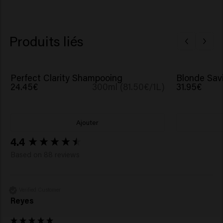
Trideceth-6, Trideceth-12, Phenoxyethanol, Benzoic
Acid, Potassium Sorbate, Hydrolyzed Pearl, Maris Sal
(Sea Salt).
Produits liés
Perfect Clarity Shampooing
Blonde Sav
24.45€
300ml (81.50€/1L)
31.95€
Ajouter
New content loaded
4.4
Based on 88 reviews
Verified Customer
Reyes