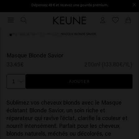
Dépensez 49 € et recevez une gourde premium.
Commandé avant 16h30, expédié le jour même.
Commandé
avant
16h30,
HOME
/
SOIN DES CHEVEUX
/
MASQUE
/
MASQUE BLONDE SAVIOR
expédié
le
(88)
jour
Masque Blonde Savior
même.
33.45€
250ml (133.80€/1L)
AJOUTER
Sublimez vos cheveux blonds avec le Masque
éclatant Blonde Savior, un soin riche et
réparateur qui ravive l’éclat, clarifie la couleur et
nourrit intensément. Parfait pour les cheveux
blonds naturels, méchés ou décolorés, ce