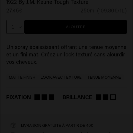
1922 By J.M. Keune Tough Texture
27.45€
250ml (109.80€/1L)
AJOUTER
Un spray épaississant offrant une tenue moyenne
et un fini mat. Créez un look texturé sans alourdir
vos cheveux.
MATTE FINISH
LOOK AVEC TEXTURE
TENUE MOYENNE
FIXATION
BRILLANCE
LIVRAISON GRATUITE À PARTIR DE 40€