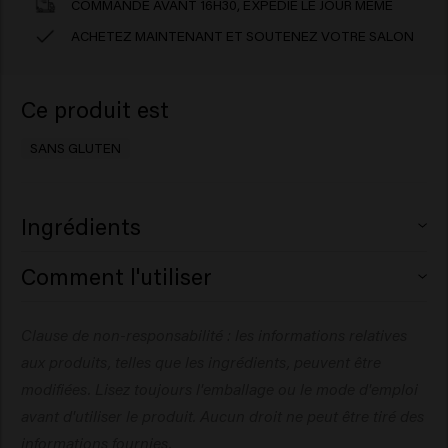
COMMANDÉ AVANT 16H30, EXPÉDIÉ LE JOUR MÊME
ACHETEZ MAINTENANT ET SOUTENEZ VOTRE SALON
Ce produit est
SANS GLUTEN
Ingrédients
Aqua (Water), Alcohol Denat., Magnesium Sulfate,
Comment l'utiliser
VP/VA Copolymer, PEG-40 Hydrogenated Castor Oil,
Sodium Benzoate, Parfum (Fragrance), Creatine, Maris
Ce produit peut être utilisé sur des cheveux mouillés.
Clause de non-responsabilité : les informations relatives
Sal (Sea Salt), Panthenol, Dipropylene Glycol, Citric Acid,
Laissez sécher, puis appliquez des couches
Hydrolyzed Vegetable Protein PG-Propyl Silanetriol,
aux produits, telles que les ingrédients, peuvent être
supplémentaires pour plus de séparation.
Triethyl Citrate, Phenoxyethanol, Potassium Sorbate,
modifiées. Lisez toujours l'emballage ou le mode d'emploi
Linalool.
avant d'utiliser le produit. Aucun droit ne peut être tiré des
informations fournies.