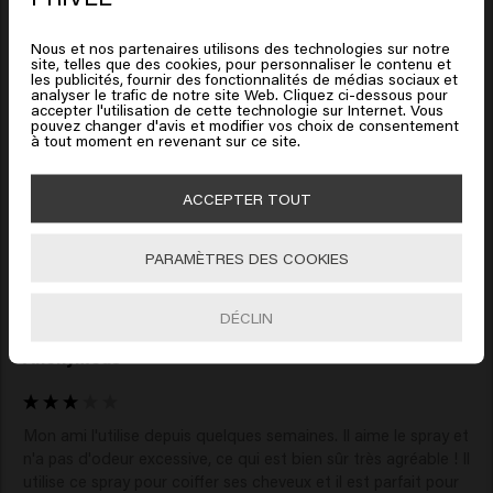
United States of America
Nous et nos partenaires utilisons des technologies sur notre
site, telles que des cookies, pour personnaliser le contenu et
C'est un produit sympa, je le vaporise sur cheveux essorés à 
Cliquez sur Aller ou choisissez votre emplacement ci-
les publicités, fournir des fonctionnalités de médias sociaux et
analyser le trafic de notre site Web. Cliquez ci-dessous pour
dessous
la racine de mes cheveux. Quand il sèche, je peux créer un 
accepter l'utilisation de cette technologie sur Internet. Vous
volume parfait, car il devient un peu plus rigide. De plus, le 
pouvez changer d'avis et modifier vos choix de consentement
à tout moment en revenant sur ce site.
parfum est fin et s'estompe, ce que j'aime bien, donc il ne se 
mélange pas à mon parfum. De plus, elle dure très longtemps 
🇺🇸
United States of America 🛒
car seules quelques pulvérisations sont nécessaires.
ACCEPTER TOUT
Aller
PARAMÈTRES DES COOKIES
DÉCLIN
Verified Customer
Anonymous
Mon ami l'utilise depuis quelques semaines. Il aime le spray et 
n'a pas d'odeur excessive, ce qui est bien sûr très agréable ! Il 
utilise ce spray pour coiffer ses cheveux et il est parfait pour 