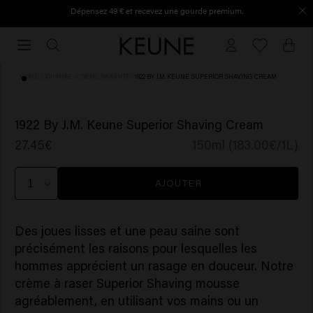
Dépensez 49 € et recevez une gourde premium.
Commandé avant 16h30, expédié le jour même.
Commandé
avant
16h30,
HOME
/
COIFFURE
/
CRÈME RASANTE
/
1922 BY J.M. KEUNE SUPERIOR SHAVING CREAM
expédié
le
(1)
jour
1922 By J.M. Keune Superior Shaving Cream
même.
27.45€
150ml (183.00€/1L)
AJOUTER
Des joues lisses et une peau saine sont
précisément les raisons pour lesquelles les
hommes apprécient un rasage en douceur. Notre
crème à raser Superior Shaving mousse
agréablement, en utilisant vos mains ou un