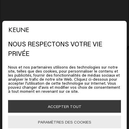
Produits liés
NOUS RESPECTONS VOTRE VIE
1922 By J.M. Keune Beard Oil
1922 By J.M
Il semble que vous soyez en
PRIVÉE
32.45€
50ml (649.00€/1L)
55.95€
United States of America
Nous et nos partenaires utilisons des technologies sur notre
site, telles que des cookies, pour personnaliser le contenu et
Cliquez sur Aller ou choisissez votre emplacement ci-
Ajouter
les publicités, fournir des fonctionnalités de médias sociaux et
analyser le trafic de notre site Web. Cliquez ci-dessous pour
dessous
New content loaded
accepter l'utilisation de cette technologie sur Internet. Vous
5.0
pouvez changer d'avis et modifier vos choix de consentement
à tout moment en revenant sur ce site.
Based on 1 review
🇺🇸
United States of America 🛒
ACCEPTER TOUT
Verified Customer
Aller
Anonym
PARAMÈTRES DES COOKIES