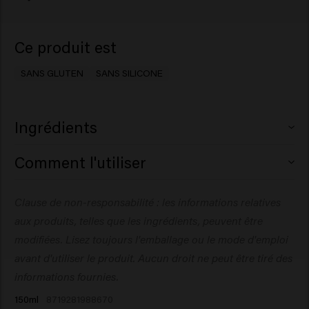
Ce produit est
SANS GLUTEN
SANS SILICONE
Ingrédients
Aqua (Water), Stearic Acid, Palmitic Acid, Glycerin, Lauric
Comment l'utiliser
Acid, Potassium Hydroxide, Decyl Glucoside, Cocos
Nucifera (Coconut) Oil, Triethanolamine, Sodium
Appliquez à l'aide des mains ou d'un blaireau. Faites
Clause de non-responsabilité : les informations relatives
Hydroxide, Phenoxyethanol, Allantoin, Caprylyl Glycol,
mousser. Rasez-vous. Rincez et séchez en tapotant.
Panthenol, Parfum (Fragrance), Bisabolol, Dipropylene
aux produits, telles que les ingrédients, peuvent être
Glycol, Ethylhexylglycerin, Creatine, Octenidine HCl,
modifiées. Lisez toujours l'emballage ou le mode d'emploi
Triethyl Citrate, Linalool.
avant d'utiliser le produit. Aucun droit ne peut être tiré des
informations fournies.
150ml
8719281988670