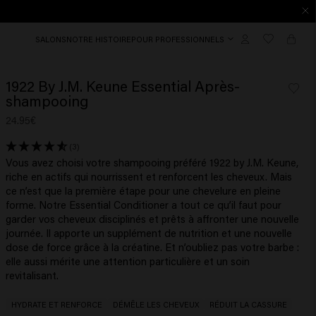
SALONS
NOTRE HISTOIRE
POUR PROFESSIONNELS
1922 By J.M. Keune Essential Après-
shampooing
24.95€
(3)
Vous avez choisi votre shampooing préféré 1922 by J.M. Keune,
riche en actifs qui nourrissent et renforcent les cheveux. Mais
ce n’est que la première étape pour une chevelure en pleine
forme. Notre Essential Conditioner a tout ce qu’il faut pour
garder vos cheveux disciplinés et prêts à affronter une nouvelle
journée. Il apporte un supplément de nutrition et une nouvelle
dose de force grâce à la créatine. Et n’oubliez pas votre barbe :
elle aussi mérite une attention particulière et un soin
revitalisant.
HYDRATE ET RENFORCE
DÉMÊLE LES CHEVEUX
RÉDUIT LA CASSURE