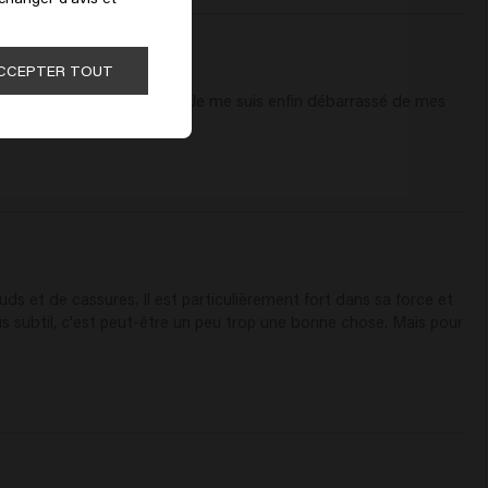
CCEPTER TOUT
ec le shampoing essentiel. Je me suis enfin débarrassé de mes 
uds et de cassures. Il est particulièrement fort dans sa force et 
s subtil, c'est peut-être un peu trop une bonne chose. Mais pour 