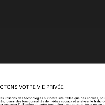
 semble que vous soyez en
United
ates of America
CTONS VOTRE VIE PRIVÉE
, vous n'avez pas besoin d'en utiliser beaucoup pour avoir un effet
es utilisons des technologies sur notre site, telles que des cookies, pou
ez sur Aller ou choisissez votre emplacement ci-dessous
tés, fournir des fonctionnalités de médias sociaux et analyser le trafic 
ur accepter l'utilisation de cette technologie sur Internet. Vous pouvez