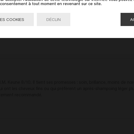
e consentement à tout moment en revenant sur ce site.
Aller

United States of America 🛒
ES COOKIES
DÉCLIN
A
secs et crépus. Une véritable bouffée d'air frais en combinaison av
J.M. Keune 8/10. Il tient ses promesses : soin, brillance, moins de nœ
ui ont les cheveux fins ou qui préfèrent un après-shampoing léger plu