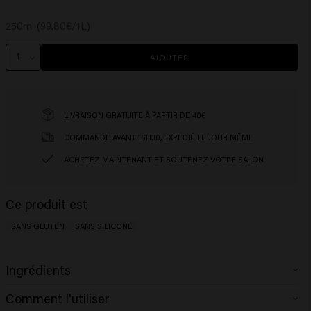
250ml (99.80€/1L)
AJOUTER
LIVRAISON GRATUITE À PARTIR DE 40€
COMMANDÉ AVANT 16H30, EXPÉDIÉ LE JOUR MÊME
ACHETEZ MAINTENANT ET SOUTENEZ VOTRE SALON
Ce produit est
SANS GLUTEN
SANS SILICONE
Ingrédients
Aqua (Water), Cetearyl Alcohol, Paraffinum Liquidum (Mineral Oil),
Comment l'utiliser
Cetrimonium Chloride, Behentrimonium Chloride, Citric Acid, Creatine,