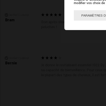
modifier vos choix d
🇺
PARAMÈTRES D
Verified Customer
Bram
Bon après-shampoing pour cheveux épais, 
peluches ! 
Verified Customer
Bernie
Je donne le revitalisant essentiel 1922 By 
sa capacité de bienveillance. Pour ceux q