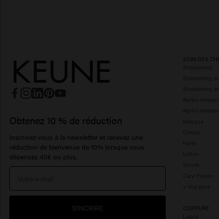
SOIN DES CH
Shampoing
Shampoing ar
Shampoing ant
Après-shamp
Après-shampo
Obtenez 10 % de réduction
Masque
Crème
Inscrivez-vous à la newsletter et recevez une
Huile
réduction de bienvenue de 10% lorsque vous
Lotion
dépensez 40€ ou plus.
Serum
Care Finder
> Voir plus
S'INCRIRE
COIFFURE
Laque