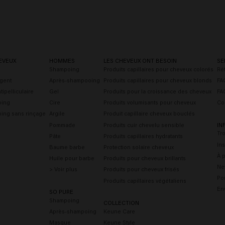
EVEUX
HOMMES
LES CHEVEUX ONT BESOIN
SE
Shampoing
Produits capillaires pour cheveux colorés
Rét
gent
Après-shampooing
Produits capillaires pour cheveux blonds
FAQ
ipelliculaire
Gel
Produits pour la croissance des cheveux
FA
oing
Cire
Produits volumisants pour cheveux
Co
ing sans rinçage
Argile
Produit capillaire cheveux bouclés
Pommade
Produits cuir chevelu sensible
IN
Tr
Pâte
Produits capillaires hydratants
Ins
Baume barbe
Protection solaire cheveux
À 
Huile pour barbe
Produits pour cheveux brillants
Ne
> Voir plus
Produits pour cheveux frisés
Por
Produits capillaires végétaliens
En
SO PURE
Shampoing
COLLECTION
Après-shampoing
Keune Care
Masque
Keune Style