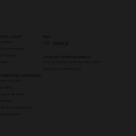
RVICE CLIENT
PAYS
ractation
🇫🇷
France 🛒
 Service client
Q Produits
POUR LES PROFESSIONNELS
ntact
Tirez le meilleur parti de votre salon
Soutien aux entreprises
FORMATIONS GÉNÉRALES
ouver un salon
piration
propos de nous
wsletter
tail de réclamations
vironnement