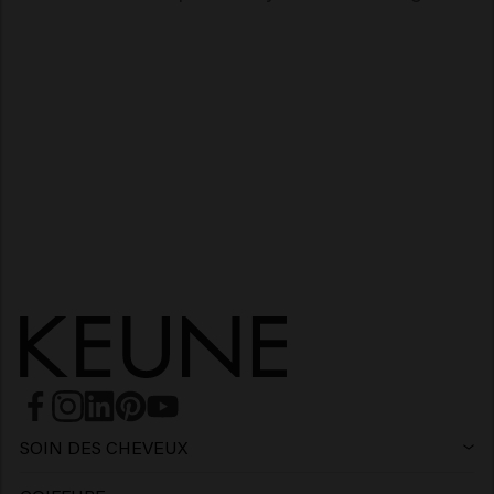
Absolute Volume
Vital Nutrition
Velvet Smooth
Radiant Gloss
SOIN DES CHEVEUX
Shampoing