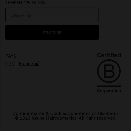
dépensez 40€ ou plus.
Portail de réclamations
Protection solaire cheveux
> Voir plus
> Voir plus
Environnement
Produits pour cheveux brillants
S'INCRIRE
Produits pour cheveux frisés
Produits capillaires végétaliens
PAYS
🇫🇷
France 🛒
Confidentialité & Cookies
Conditions d'utilisations
© 2026 Keune Haircosmetics. All right reserved.