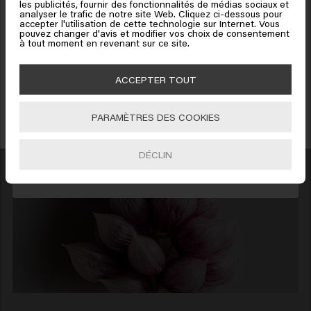
booster la brillance, pour des boucles
Il semble que vous soyez en
les publicités, fournir des fonctionnalités de médias sociaux et
analyser le trafic de notre site Web. Cliquez ci-dessous pour
parfaitement définies, douces au toucher et
United States of America
accepter l'utilisation de cette technologie sur Internet. Vous
Bénéficiez de 10% de réduction !
pouvez changer d'avis et modifier vos choix de consentement
pleines de vitalité.
à tout moment en revenant sur ce site.
Inscrivez-vous à la newsletter et profitez de 10% sur votre première commande
Cliquez sur Aller ou choisissez votre emplacement ci-
dès 40
€
d'achat ! Adieux les bad hair days !
dessous
ACCEPTER TOUT
PARAMÈTRES DES COOKIES
🇺🇸
United States of America 🛒
S'INCRIRE
DÉCLIN
Aller