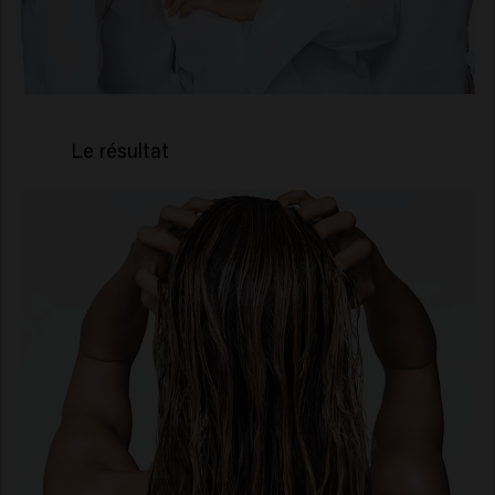
Le résultat
Boucles définies longue
durée -
90 % de résistance à
l'humidité**