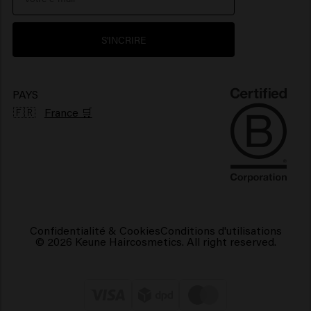
Environnement
Produits pour cheveux brillants
S'INCRIRE
Produits pour cheveux frisés
Produits capillaires végétaliens
PAYS
🇫🇷
France 🛒
Confidentialité & Cookies
Conditions d'utilisations
© 2026 Keune Haircosmetics. All right reserved.