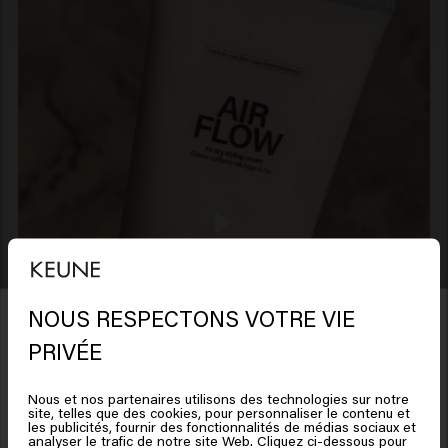
NOUS RESPECTONS VOTRE VIE
Il semble que vous soyez en
PRIVÉE
United States of America
Nous et nos partenaires utilisons des technologies sur notre
site, telles que des cookies, pour personnaliser le contenu et
Cliquez sur Aller ou choisissez votre emplacement ci-
les publicités, fournir des fonctionnalités de médias sociaux et
analyser le trafic de notre site Web. Cliquez ci-dessous pour
dessous