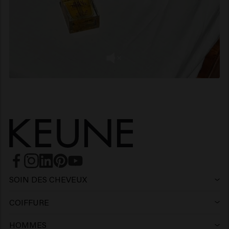
SOIN DES CHEVEUX
Shampoing
COIFFURE
Laque
Shampoing argent
HOMMES