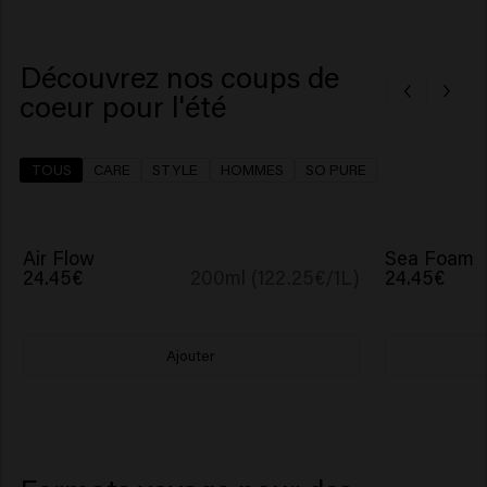
Découvrez nos coups de
coeur pour l'été
TOUS
CARE
STYLE
HOMMES
SO PURE
NOUVEAU
NOUVEAU
Air Flow
Sea Foam
24.45€
200ml (122.25€/1L)
24.45€
Ajouter