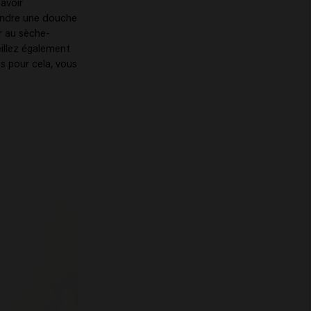
'avoir
rendre une douche
er au sèche-
eillez également
s pour cela, vous