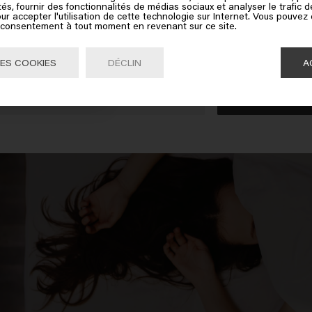
tés, fournir des fonctionnalités de médias sociaux et analyser le trafic 
ates of America
ur vos cheveux.
ur accepter l'utilisation de cette technologie sur Internet. Vous pouvez
roduit de protection contre la chaleur pour vos cheveux lorsque vous
e consentement à tout moment en revenant sur ce site.
z-vous d'utiliser de bons produits de soin et de lisser autant que poss
ez sur Aller ou choisissez votre emplacement ci-dessous
ES COOKIES
DÉCLIN
A
Aller

United States of America 🛒