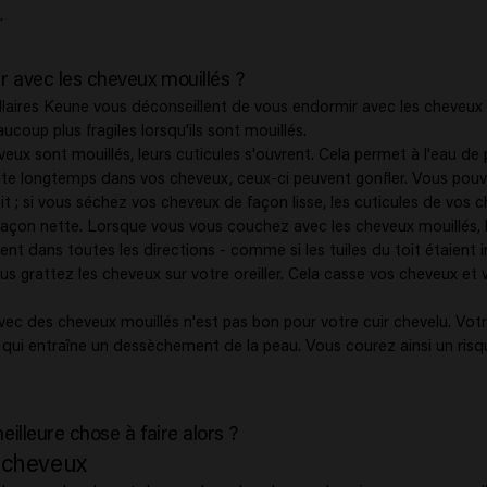
.
r avec les cheveux mouillés ?
llaires Keune vous déconseillent de vous endormir avec les cheveux 
coup plus fragiles lorsqu'ils sont mouillés.
ux sont mouillés, leurs cuticules s'ouvrent. Cela permet à l'eau de 
ste longtemps dans vos cheveux, ceux-ci peuvent gonfler. Vous pou
oit ; si vous séchez vos cheveux de façon lisse, les cuticules de vos 
açon nette. Lorsque vous vous couchez avec les cheveux mouillés, l
nt dans toutes les directions - comme si les tuiles du toit étaient i
us grattez les cheveux sur votre oreiller. Cela casse vos cheveux et
vec des cheveux mouillés n'est pas bon pour votre cuir chevelu. Votr
 qui entraîne un dessèchement de la peau. Vous courez ainsi un ris
eilleure chose à faire alors ?
 cheveux