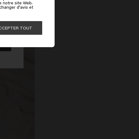
de notre site Web.
 changer d'avis et
 utilisez un fer à
ible les cuticules
CCEPTER TOUT