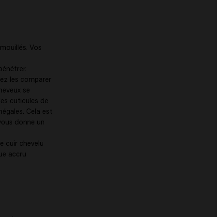
mouillés. Vos
pénétrer.
vez les comparer
cheveux se
es cuticules de
négales. Cela est
 vous donne un
e cuir chevelu
que accru