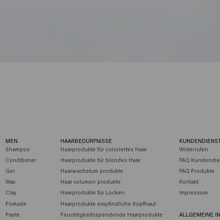
MEN
HAARBEDÜRFNISSE
KUNDENDIENS
Shampoo
Haarprodukte für coloriertes Haar
Widerrufen
Conditioner
Haarprodukte für blondes Haar
FAQ Kundendie
Gel
Haarwachstum produkte
FAQ Produkte
Wax
Haar volumen produkte
Kontakt
Clay
Haarprodukte für Locken
Impressum
Pomade
Haarprodukte empfindliche Kopfhaut
Paste
Feuchtigkeitsspendende Haarprodukte
ALLGEMEINE I