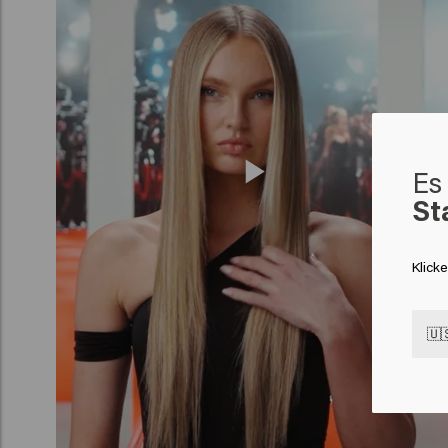
Es 
St
Klick
🇺