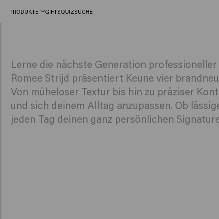
PRODUKTE
GIFTS
QUIZ
SUCHE
Romee Strijd x Keune Haircosmetics
Lerne die nächste Generation professionelle
Romee Strijd präsentiert Keune vier brandneue
Von müheloser Textur bis hin zu präziser Kont
und sich deinem Alltag anzupassen. Ob lässige 
jeden Tag deinen ganz persönlichen Signature