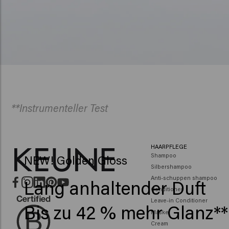
**Instrumenteller Test
HAARPFLEGE
Shampoo
NEW! Golden Gloss
Silbershampoo
Anti-schuppen shampoo
Lang anhaltender Duft
Conditioner
Leave-in Conditioner
Bis zu 42 % mehr Glanz**
Maske
Cream