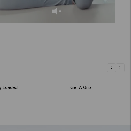
g Loaded
Get A Grip