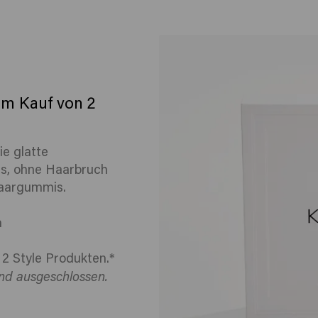
im Kauf von 2
ie glatte
s, ohne Haarbruch
Haargummis.
h
2 Style Produkten.*
nd ausgeschlossen.