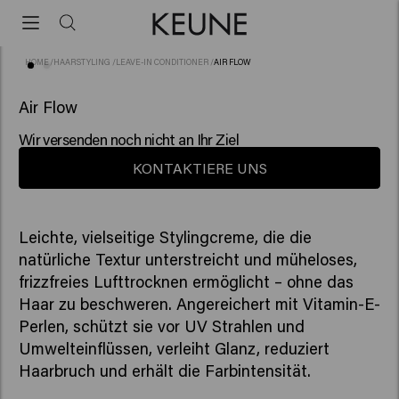
HOME
/
HAARSTYLING
/
LEAVE-IN CONDITIONER
/
AIR FLOW
(2)
NEU
Air Flow
Wir versenden noch nicht an Ihr Ziel
KONTAKTIERE UNS
Leichte, vielseitige Stylingcreme, die die
natürliche Textur unterstreicht und müheloses,
frizzfreies Lufttrocknen ermöglicht – ohne das
Haar zu beschweren. Angereichert mit Vitamin-E-
Perlen, schützt sie vor UV Strahlen und
Umwelteinflüssen, verleiht Glanz, reduziert
Haarbruch und erhält die Farbintensität.