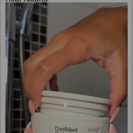
Extract, Salvia Hispanica Seed Extract, Acetum
(Vinegar), Pyrus Malus (Apple) Fruit Extract,
Amaranthus Caudatus Seed Extract, Benzyl Alcohol,
Caprylic Acid, Xylitol, Phenoxyethanol, Sucrose,
Potassium Sorbate, Sorbic Acid, Acetyl Cedrene,
Tetramethyl Acetyloctahydronaphthalenes.