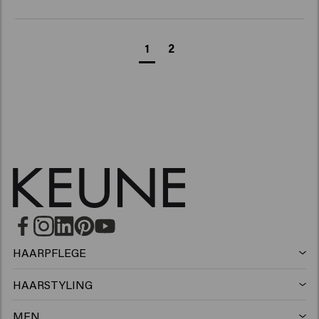
1
2
HAARPFLEGE
Shampoo
HAARSTYLING
Haarspray
Silbershampoo
MEN