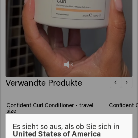
Verwandte Produkte
Confident Curl Conditioner - travel
Confident C
size
Es sieht so aus, als ob Sie sich in
New content loaded
4.9
United States of America