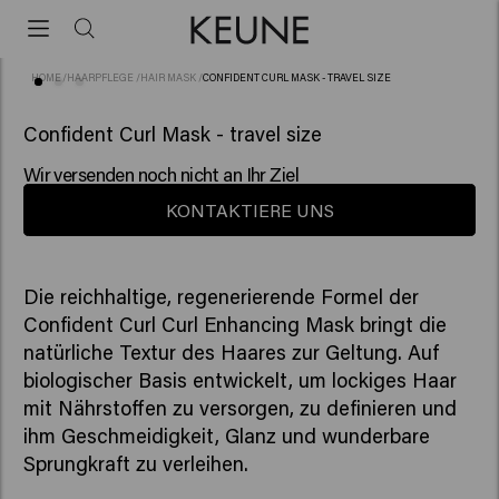
HOME
/
HAARPFLEGE
/
HAIR MASK
/
CONFIDENT CURL MASK - TRAVEL SIZE
(10)
Confident Curl Mask - travel size
Wir versenden noch nicht an Ihr Ziel
KONTAKTIERE UNS
Die reichhaltige, regenerierende Formel der
Confident Curl Curl Enhancing Mask bringt die
natürliche Textur des Haares zur Geltung. Auf
biologischer Basis entwickelt, um lockiges Haar
mit Nährstoffen zu versorgen, zu definieren und
ihm Geschmeidigkeit, Glanz und wunderbare
Sprungkraft zu verleihen.