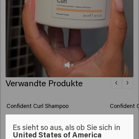
Verwandte Produkte
Confident Curl Shampoo
Confident C
Es sieht so aus, als ob Sie sich in
New content loaded
4.9
United States of America