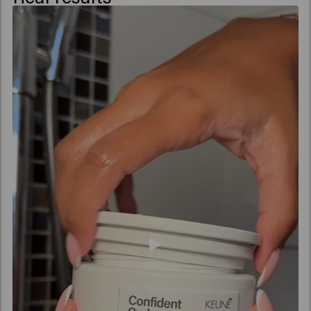
Extract, Salvia Hispanica Seed Extract, Acetum
(Vinegar), Pyrus Malus (Apple) Fruit Extract,
Amaranthus Caudatus Seed Extract, Benzyl Alcohol,
Caprylic Acid, Xylitol, Phenoxyethanol, Sucrose,
Potassium Sorbate, Sorbic Acid, Acetyl Cedrene,
Tetramethyl Acetyloctahydronaphthalenes.