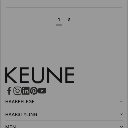
1
2
HAARPFLEGE
Shampoo
HAARSTYLING
Haarspray
Silbershampoo
MEN