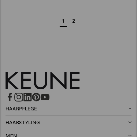
1
2
HAARPFLEGE
Shampoo
HAARSTYLING
Haarspray
Silbershampoo
MEN