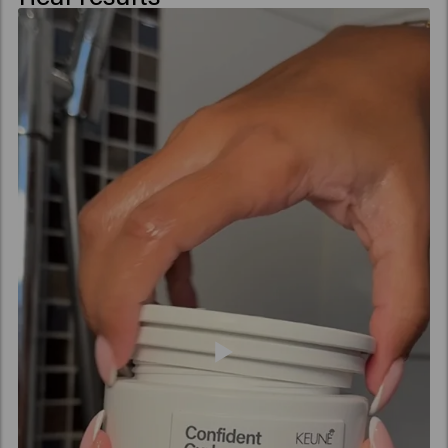
Extract, Salvia Hispanica Seed Extract, Acetum
(Vinegar), Pyrus Malus (Apple) Fruit Extract,
Amaranthus Caudatus Seed Extract, Benzyl Alcohol,
Caprylic Acid, Xylitol, Phenoxyethanol, Sucrose,
Potassium Sorbate, Sorbic Acid, Acetyl Cedrene,
Tetramethyl Acetyloctahydronaphthalenes.