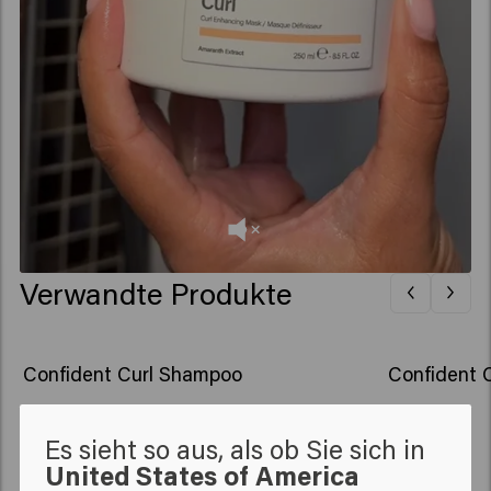
Verwandte Produkte
Confident Curl Shampoo
Confident C
Es sieht so aus, als ob Sie sich in
New content loaded
4.9
United States of America