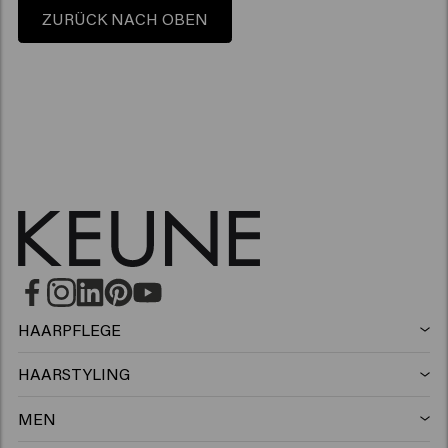
ZURÜCK NACH OBEN
HAARPFLEGE
Shampoo
HAARSTYLING
Haarspray
Silbershampoo
MEN