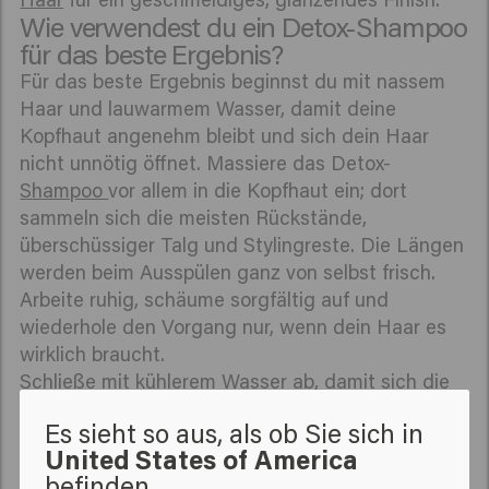
Wie verwendest du ein Detox-Shampoo
für das beste Ergebnis?
Für das beste Ergebnis beginnst du mit nassem
Haar und lauwarmem Wasser, damit deine
Kopfhaut angenehm bleibt und sich dein Haar
nicht unnötig öffnet. Massiere das Detox-
Shampoo
vor allem in die Kopfhaut ein; dort
sammeln sich die meisten Rückstände,
überschüssiger Talg und Stylingreste. Die Längen
werden beim Ausspülen ganz von selbst frisch.
Arbeite ruhig, schäume sorgfältig auf und
wiederhole den Vorgang nur, wenn dein Haar es
wirklich braucht.
Schließe mit kühlerem Wasser ab, damit sich die
Schuppenschicht schön anlegt, und kombiniere
Es sieht so aus, als ob Sie sich in
anschließend eine pflegende Schritt, zum Beispiel
United States of America
einen
Color Conditioner
, wenn dein Haar extra
befinden