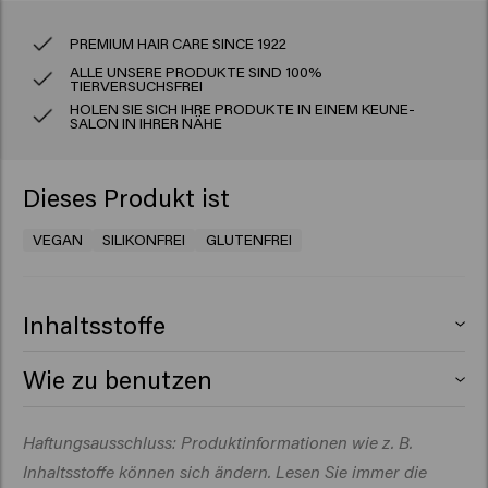
PREMIUM HAIR CARE SINCE 1922
ALLE UNSERE PRODUKTE SIND 100%
TIERVERSUCHSFREI
HOLEN SIE SICH IHRE PRODUKTE IN EINEM KEUNE-
SALON IN IHRER NÄHE
Dieses Produkt ist
VEGAN
SILIKONFREI
GLUTENFREI
Inhaltsstoffe
Aqua (Water), Cetearyl Alcohol, Glycolic Acid, Perlite,
Wie zu benutzen
Ricinus Communis (Castor) Seed Oil, Arginine,
Propylene Glycol, Sodium Hydroxide, Dipropylene
Das Haar gründlich nass machen.
Haftungsausschluss: Produktinformationen wie z. B.
Glycol, Steareth-20, Polyquaternium-37, Butyrospermum
Direkt auf die nasse Kopfhaut auftragen. Die
Parkii (Shea) Butter, Inulin, Propylene Glycol
Inhaltsstoffe können sich ändern. Lesen Sie immer die
gesamte Tube verwenden.