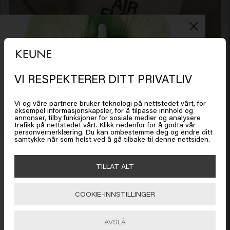
VI RESPEKTERER DITT PRIVATLIV
Det ser ut som om du er i
United
States of America
Vi og våre partnere bruker teknologi på nettstedet vårt, for
eksempel informasjonskapsler, for å tilpasse innhold og
annonser, tilby funksjoner for sosiale medier og analysere
trafikk på nettstedet vårt. Klikk nedenfor for å godta vår
Klikk på Gå eller velg plasseringen din nedenfor
personvernerklæring. Du kan ombestemme deg og endre ditt
samtykke når som helst ved å gå tilbake til denne nettsiden.
Få 20 % rabatt
Meld deg på nyhetsbrevet og få rabatt når du handler for
🇺🇸
United States of America 🛒
TILLAT ALT
450 kr eller mer. Enjoy!
COOKIE-INNSTILLINGER
Gå
AVSLÅ
ABONNER NÅ