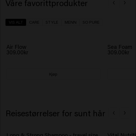
Våre favorittprodukter
VIS ALT
CARE
STYLE
MENN
SO PURE
NY
NY
Air Flow
Sea Foam
309.00kr
309.00kr
Kjøp
Reisestørrelser for sunt hår
Long & Strong Shampoo - travel size
Vital Nutri