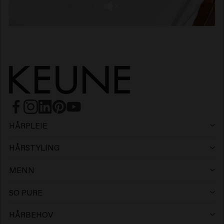
HÅRPLEIE
Sjampo
HÅRSTYLING
Hårspray
Sølvsjampo
MENN
Sjampo
Voks
Flassjampo
SO PURE
Sjampo
Conditioner
Leire
Conditioner
HÅRBEHOV