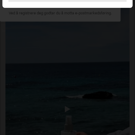
Ved å registrere deg godtar du å motta e-postmarkedsføring.