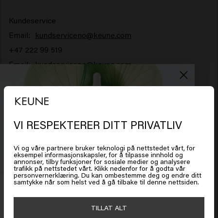
Kundeservice
Email:
kundserviceno@keune.com
+47 222 99 519
Email:
kundserviceno@keune.com
VI RESPEKTERER DITT PRIVATLIV
Det ser ut som om du er i
United
States of America
Vi og våre partnere bruker teknologi på nettstedet vårt, for
eksempel informasjonskapsler, for å tilpasse innhold og
annonser, tilby funksjoner for sosiale medier og analysere
trafikk på nettstedet vårt. Klikk nedenfor for å godta vår
Klikk på Gå eller velg plasseringen din nedenfor
personvernerklæring. Du kan ombestemme deg og endre ditt
samtykke når som helst ved å gå tilbake til denne nettsiden.
Få 20 % rabatt
Meld deg på nyhetsbrevet og få rabatt når du handler for
🇺🇸
United States of America 🛒
TILLAT ALT
450 kr eller mer. Enjoy!