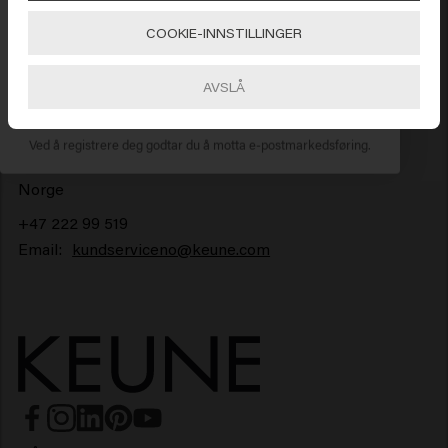
COOKIE-INNSTILLINGER
Gå
NO Headquarters
AVSLÅ
ABONNER NÅ
Sørumsgata 1a
Ved å registrere deg godtar du å motta e-postmarkedsføring.
2000, Lillestrøm
Norge
+47 222 99 519
Email:
kundserviceno@keune.com