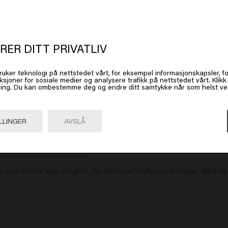
t ser ut som om du er i
United Stat
 America
High Rise
Ocea
RER DITT PRIVATLIV
309.00kr
309.0
ruker teknologi på nettstedet vårt, for eksempel informasjonskapsler, fo
 på Gå eller velg plasseringen din nedenfor
ksjoner for sosiale medier og analysere trafikk på nettstedet vårt. Klik
Kjøp
ing. Du kan ombestemme deg og endre ditt samtykke når som helst ved 
Gå

United States of America 🛒
LLINGER
AVSLÅ
ger som krever lang varighet, for eksempel Hollywood-bølger. Med det