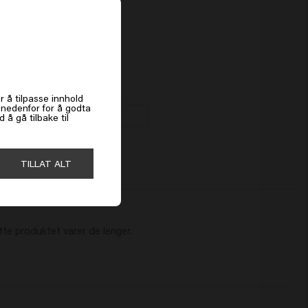
es
n Waves
0kr
r å tilpasse innhold
k nedenfor for å godta
Kjøp
å gå tilbake til
TILLAT ALT
te produktet varer de lenger. 