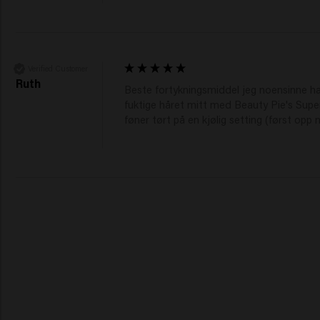
Verified Customer
Ruth
Beste fortykningsmiddel jeg noensinne har 
fuktige håret mitt med Beauty Pie's Supe
føner tørt på en kjølig setting (først opp 