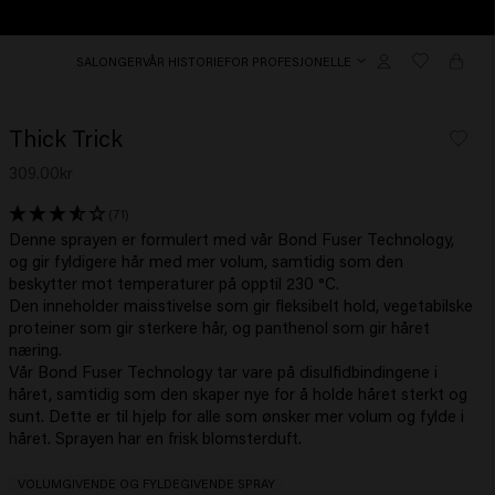
SALONGER
VÅR HISTORIE
FOR PROFESJONELLE
Thick Trick
309.00kr
(71)
Denne sprayen er formulert med vår Bond Fuser Technology,
og gir fyldigere hår med mer volum, samtidig som den
beskytter mot temperaturer på opptil 230 °C.
Den inneholder maisstivelse som gir fleksibelt hold, vegetabilske
proteiner som gir sterkere hår, og panthenol som gir håret
næring.
Vår Bond Fuser Technology tar vare på disulfidbindingene i
håret, samtidig som den skaper nye for å holde håret sterkt og
sunt. Dette er til hjelp for alle som ønsker mer volum og fylde i
håret. Sprayen har en frisk blomsterduft.
VOLUMGIVENDE OG FYLDEGIVENDE SPRAY