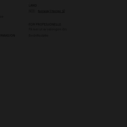
LAND
🇳🇴
Norway | Norge 🛒
ce
FOR PROFESJONELLE
Få mer ut av salongen din
ORMASJON
Bedriftsstøtte