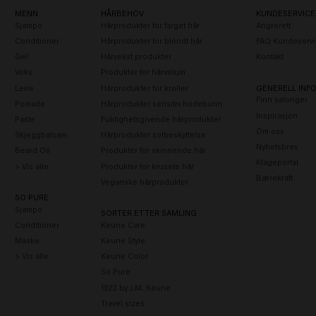
MENN
HÅRBEHOV
KUNDESERVICE
Sjampo
Hårprodukter for farget hår
Angrerett
Conditioner
Hårprodukter for blondt hår
FAQ Kundeservi
Gel
Hårvekst produkter
Kontakt
Voks
Produkter for hårvolum
Leire
Hårprodukter for krøller
GENERELL INF
Finn salonger
Pomade
Hårprodukter sensitiv hodebunn
Inspirasjon
Paste
Fuktighetsgivende hårprodukter
Om oss
Skjeggbalsam
Hårprodukter solbeskyttelse
Nyhetsbrev
Beard Oil
Produkter for skinnende hår
Klageportal
> Vis alle
Produkter for krusete hår
Bærekraft
Veganske hårprodukter
SO PURE
Sjampo
SORTER ETTER SAMLING
Conditioner
Keune Care
Maske
Keune Style
> Vis alle
Keune Color
So Pure
1922 by J.M. Keune
Travel sizes