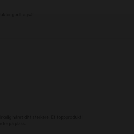
g lukter godt også!
irkelig håret ditt sterkere. Et toppprodukt!

dre på plass. 