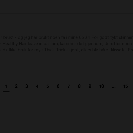
brukt - og jeg har brukt noen få i mine 65 år! For godt tykt skinnen
r Healthy Hair leave in balsam, kammer det gjennom, deretter noen 
ned). Ikke bruk for mye Thick Trick skjønt, ellers blir håret klissete. 
1
2
3
4
5
6
7
8
9
10
...
15