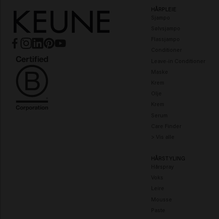
HÅRPLEIE
Sjampo
Sølvsjampo
Flassjampo
Conditioner
Leave-in Conditioner
Maske
Krem
Olje
Krem
Serum
Care Finder
> Vis alle
HÅRSTYLING
Hårspray
Voks
Leire
Mousse
Paste