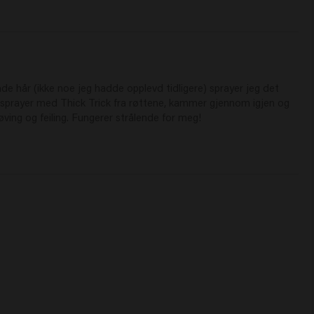
de hår (ikke noe jeg hadde opplevd tidligere) sprayer jeg det 
sprayer med Thick Trick fra røttene, kammer gjennom igjen og 
Prøving og feiling. Fungerer strålende for meg!