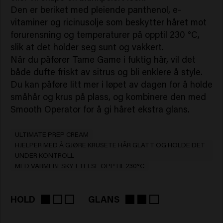
Den er beriket med pleiende panthenol, e-
vitaminer og ricinusolje som beskytter håret mot
forurensning og temperaturer på opptil 230 °C,
slik at det holder seg sunt og vakkert.
Når du påfører Tame Game i fuktig hår, vil det
både dufte friskt av sitrus og bli enklere å style.
Du kan påføre litt mer i løpet av dagen for å holde
småhår og krus på plass, og kombinere den med
Smooth Operator for å gi håret ekstra glans.
ULTIMATE PREP CREAM
HJELPER MED Å GJØRE KRUSETE HÅR GLATT OG HOLDE DET
UNDER KONTROLL
MED VARMEBESKYTTELSE OPPTIL 230°C
HOLD
GLANS