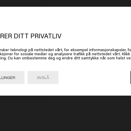
t ser ut som om du er i
United Stat
 America
RER DITT PRIVATLIV
ruker teknologi på nettstedet vårt, for eksempel informasjonskapsler, fo
 på Gå eller velg plasseringen din nedenfor
ksjoner for sosiale medier og analysere trafikk på nettstedet vårt. Klik
ing. Du kan ombestemme deg og endre ditt samtykke når som helst ved 
Gå

United States of America 🛒
LLINGER
AVSLÅ