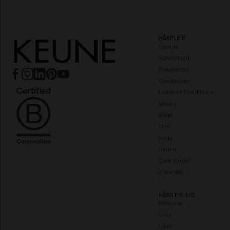
HÅRPLEIE
Sjampo
Sølvsjampo
Flassjampo
Conditioner
Leave-in Conditioner
Maske
Krem
Olje
Krem
Serum
Care Finder
> Vis alle
HÅRSTYLING
Hårspray
Voks
Leire