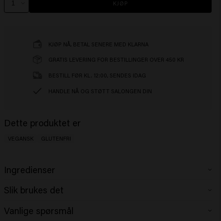
KJØP
KJØP NÅ, BETAL SENERE MED KLARNA
GRATIS LEVERING FOR BESTILLINGER OVER 450 KR
BESTILL FØR KL. 12:00, SENDES IDAG
HANDLE NÅ OG STØTT SALONGEN DIN
Dette produktet er
VEGANSK
GLUTENFRI
Ingredienser
Aqua (Water), PVP, PEG-40 Hydrogenated Castor Oil, Acrylates/Steareth-
Slik brukes det
20 Itaconate Copolymer, Glycerin, Octylacrylamide/Acrylates/
Butylaminoethyl Methacrylate Copolymer, Aminomethyl Propanol,
Spray over stylet, tørt hår for maksimal hold og en låst finish.
Vanlige spørsmål
Phenoxyethanol, Parfyme (duft), Dipropylene Glycol, Methyl Gluceth-10,
Hva er den beste hårsprayen med sterkt hold?