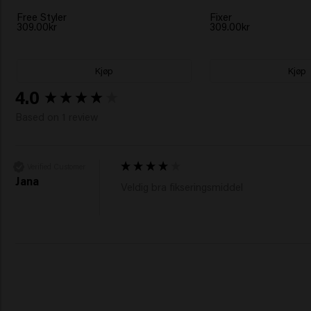
Free Styler
Fixer
309.00kr
309.00kr
Kjøp
Kjøp
New content loaded
4.0
Based on 1 review
Verified Customer
Jana
Veldig bra fikseringsmiddel 