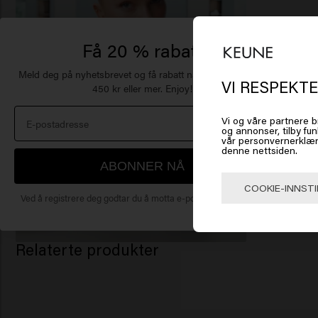
Få 20 % rabatt
De
Meld deg på nyhetsbrevet og få rabatt når du handler for
of
VI RESPEKTE
450 kr eller mer. Enjoy!
Vi og våre partnere b
Klikk
og annonser, tilby fun
vår personvernerklær
denne nettsiden.
ABONNER NÅ
🇺
COOKIE-INNSTI
Ved å registrere deg godtar du å motta e-postmarkedsføring.
Relaterte produkter