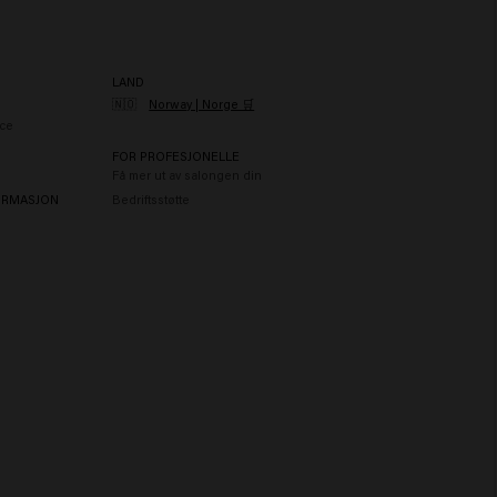
LAND
🇳🇴
Norway | Norge 🛒
ce
FOR PROFESJONELLE
Få mer ut av salongen din
ORMASJON
Bedriftsstøtte