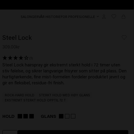
SALONGER
VÅR HISTORIE
FOR PROFESJONELLE
Steel Lock
309.00kr
(1)
Steel Lock hairspray gir ekstremt sterkt hold i 72 timer uten
stiv følelse, og sikrer langvarige frisyrer som sitter på plass. Den
hurtigtørkende, fine mist-formelen fordeler produktet jevnt og
gir en fleksibel, residue-fri finish.
ROCK-HARD HOLD
STERKT HOLD MED HØY GLANS
EKSTREMT STERKT HOLD OPPTIL 72 T
HOLD
GLANS