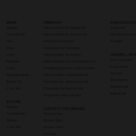
MENN
HÅRBEHOV
KUNDESERVICE
Sjampo
Hårprodukter for farget hår
Angrerett
Conditioner
Hårprodukter for blondt hår
FAQ Kundeservi
Gel
Hårvekst produkter
Kontakt
Voks
Produkter for hårvolum
Leire
Hårprodukter for krøller
GENERELL INF
Finn salonger
Pomade
Hårprodukter sensitiv hodebunn
Inspirasjon
Paste
Fuktighetsgivende hårprodukter
Om oss
Skjeggbalsam
Hårprodukter solbeskyttelse
Nyhetsbrev
Beard Oil
Produkter for skinnende hår
Klageportal
> Vis alle
Produkter for krusete hår
Bærekraft
Veganske hårprodukter
SO PURE
Sjampo
SORTER ETTER SAMLING
Conditioner
Keune Care
Maske
Keune Style
> Vis alle
Keune Color
So Pure