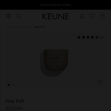
Gratis frakt fra 450kr
Gratis
frakt
fra
HOME
/
STYLING
/
LEIRE
/
STAY PUTT
450kr
(3)
Stay Putt
309.00kr