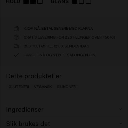
HOLD
GLANS
KJØP NÅ, BETAL SENERE MED KLARNA
GRATIS LEVERING FOR BESTILLINGER OVER 450 KR
BESTILL FØR KL. 12:00, SENDES IDAG
HANDLE NÅ OG STØTT SALONGEN DIN
Dette produktet er
GLUTENFRI
VEGANSK
SILIKONFRI
Ingredienser
Aqua (Water), Kaolin, Cetearyl Alcohol, Ricinus
Slik brukes det
Communis (Castor) Seed Oil, Candelilla Cera (Euphorbia