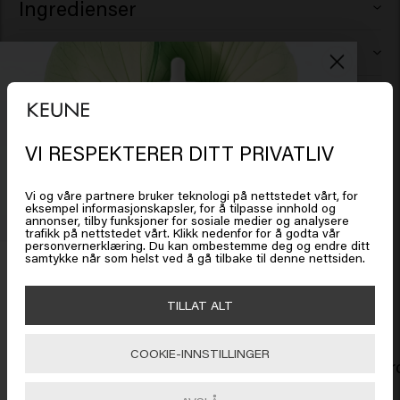
Ingredienser
Aqua (Water), Petrolatum, Ceteareth-30, Ozokerite,
Slik brukes det
PEG-7 Glyceryl Cocoate, Cera Alba (Beeswax), Lanolin,
VP/VA Copolymer, Cetyl Alcohol, PVP, Polysorbate 80,
Gni en liten mengde mellom hendene og fordel den
Ansvarsfraskrivelse: Produktinformasjon, som
Sorbitan Isostearate, Paraffin, Propylene Glycol,
jevnt i tørt hår.
Phenoxyethanol, Parfum (Fragrance), Dipropylene
ingredienser, kan endres. Les alltid emballasjen eller
VI RESPEKTERER DITT PRIVATLIV
Glycol, Panthenol, Ethylhexylglycerin, Octenidine HCl,
Det ser ut som om du er i
United
bruksanvisningen før du bruker produktet. Ingen
States of America
Acetyl Cedrene, Anethole, Geranyl Acetate, Linalyl
rettigheter kan utledes fra informasjonen som er gitt.
Acetate, Menthol, Tetramethyl
Vi og våre partnere bruker teknologi på nettstedet vårt, for
100ml
8719281124351
eksempel informasjonskapsler, for å tilpasse innhold og
Acetyloctahydronaphthalenes.
annonser, tilby funksjoner for sosiale medier og analysere
trafikk på nettstedet vårt. Klikk nedenfor for å godta vår
Klikk på Gå eller velg plasseringen din nedenfor
personvernerklæring. Du kan ombestemme deg og endre ditt
samtykke når som helst ved å gå tilbake til denne nettsiden.
Få 20 % rabatt
Related products
Meld deg på nyhetsbrevet og få rabatt når du handler for
🇺🇸
United States of America 🛒
TILLAT ALT
450 kr eller mer. Enjoy!
COOKIE-INNSTILLINGER
Gå
Smooth Operator
Gloss Guar
439.00kr
309.00kr