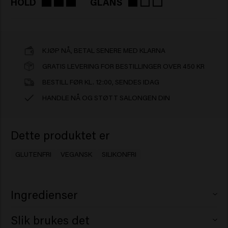
HOLD
GLANS
KJØP NÅ, BETAL SENERE MED KLARNA
GRATIS LEVERING FOR BESTILLINGER OVER 450 KR
BESTILL FØR KL. 12:00, SENDES IDAG
HANDLE NÅ OG STØTT SALONGEN DIN
Dette produktet er
GLUTENFRI
VEGANSK
SILIKONFRI
Ingredienser
Aqua (Water), VP/VA Copolymer, Cetearyl Alcohol,
Slik brukes det
Acrylates Copolymer, Ricinus Communis (Castor) Seed