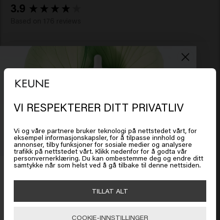
New content loaded
3.9
Based on 176 reviews
Verified Customer
Angelika
Jeg kjøpte dette til min 17 år gamle sønn. Det er produktet 
VI RESPEKTERER DITT PRIVATLIV
Det ser ut som om du er i
United
han mener er det absolutt beste. Det former håret hans uten 
States of America
å få det til å se stivt eller rotete ut. Holder frisyren på plass 
Vi og våre partnere bruker teknologi på nettstedet vårt, for
uten at det ser ut til at det er produkt i håret. Anbefales på 
eksempel informasjonskapsler, for å tilpasse innhold og
det sterkeste! 
annonser, tilby funksjoner for sosiale medier og analysere
trafikk på nettstedet vårt. Klikk nedenfor for å godta vår
Klikk på Gå eller velg plasseringen din nedenfor
personvernerklæring. Du kan ombestemme deg og endre ditt
samtykke når som helst ved å gå tilbake til denne nettsiden.
Få 20 % rabatt
Meld deg på nyhetsbrevet og få rabatt når du handler for
🇺🇸
United States of America 🛒
TILLAT ALT
450 kr eller mer. Enjoy!
Verified Customer
Thomas
COOKIE-INNSTILLINGER
Gå