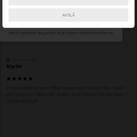
AVSLÅ
ABONNER NÅ
Reviewer didn't leave any comments
Ved å registrere deg godtar du å motta e-postmarkedsføring.
Verified Customer
Martin
Enda produkten som håller formen på mitt raka hår , håret 
blir fylligt och håller hela dagen , även om det blir lite regn , 
toppen produkt 