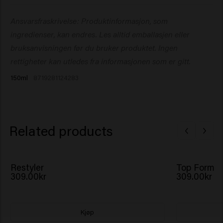
Oil, Triacontanyl PVP, Polysorbate 80, Sorbitan
Gni en liten mengde mellom hendene, og fordel den
Ansvarsfraskrivelse: Produktinformasjon, som
Isostearate, PEG-150 Pentaerythrityl Tetrastearate,
jevnt i fuktig eller tørt hår.
Ceteareth-20, Phenoxyethanol, Aminomethyl Propanol,
ingredienser, kan endres. Les alltid emballasjen eller
Acrylates/Beheneth-25 Methacrylate Copolymer,
bruksanvisningen før du bruker produktet. Ingen
Parfum (Fragrance), Dipropylene Glycol, Hydrogenated
rettigheter kan utledes fra informasjonen som er gitt.
Castor Oil, Citric Acid, Ethylhexylglycerin, Copernicia
150ml
8719281124283
Cerifera (Carnauba) Wax, Hydrolyzed Pea Protein,
Hydrolyzed Vegetable Protein, Octenidine HCl, Sodium
Benzoate, Potassium Sorbate, Acetyl Cedrene,
Anethole, Geranyl Acetate, Linalyl Acetate, Menthol,
Related products
Tetramethyl Acetyloctahydronaphthalenes.
Restyler
Top Form
309.00kr
309.00kr
Kjøp