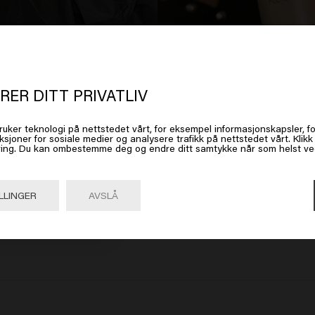
t ser ut som om du er i
United Stat
 America
RER DITT PRIVATLIV
ruker teknologi på nettstedet vårt, for eksempel informasjonskapsler, fo
 på Gå eller velg plasseringen din nedenfor
ksjoner for sosiale medier og analysere trafikk på nettstedet vårt. Klik
ing. Du kan ombestemme deg og endre ditt samtykke når som helst ved 
Climate Control
Clayt
309.00kr
309.0
Gå

United States of America 🛒
LLINGER
AVSLÅ
Kjøp