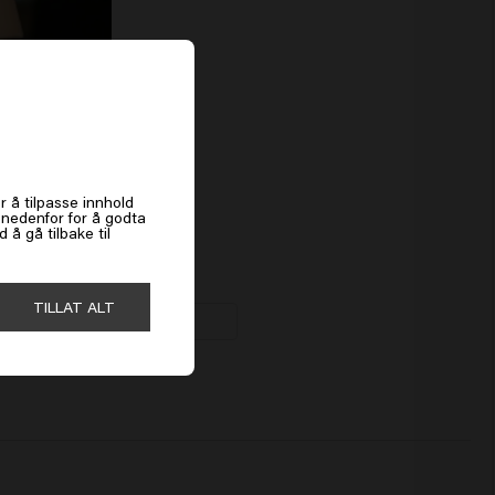
es
r å tilpasse innhold
k nedenfor for å godta
å gå tilbake til
ime
0kr
TILLAT ALT
Kjøp