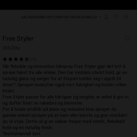
SALONGER
VÅR HISTORIE
FOR PROFESJONELLE
Free Styler
309.00kr
(73)
Vår fleksible og innovative hårspray Free Styler gjør det lett å
spraye håret fra alle vinkler. Den har middels sterkt hold, gir en
naturlig glans og sørger for at frisyren holder seg i opptil 24
timer*. Sprayen beskytter også mot fuktighet og holder stilen
intakt.
Free Styler passer for alle hårtyper og lengder, er enkel å gre ut
og dufter friskt av rabarbra og blomster.
For å holde småhår på plass og redusere krus sprayer du
ganske enkelt sprayen på en kam eller børste og grer området
du vil style. Dette vil gi en vakker frisyre med sterkt, fleksibelt
hold og en naturlig finish.
*Instrumentell test