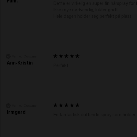
Fam.
Dette er virkelig en super fin hårspray for 
Ikke mye nødvendig, lukter godt

Hele dagen holder seg perfekt på plass
Verified Customer
Ann-Kristin
Perfekt 
Verified Customer
Irmgard
En fantastisk duftende spray som holder hå