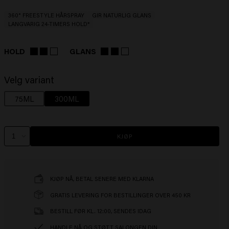
360° FREESTYLE HÅRSPRAY
GIR NATURLIG GLANS
LANGVARIG 24-TIMERS HOLD*
HOLD
GLANS
Velg variant
75ML
300ML
KJØP
KJØP NÅ, BETAL SENERE MED KLARNA
GRATIS LEVERING FOR BESTILLINGER OVER 450 KR
BESTILL FØR KL. 12:00, SENDES IDAG
HANDLE NÅ OG STØTT SALONGEN DIN