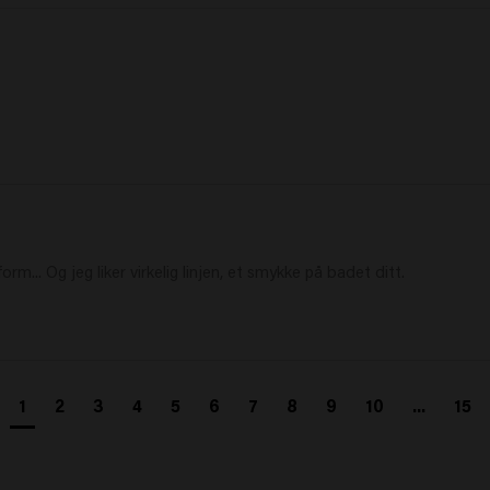
form... Og jeg liker virkelig linjen, et smykke på badet ditt. 
1
2
3
4
5
6
7
8
9
10
...
15