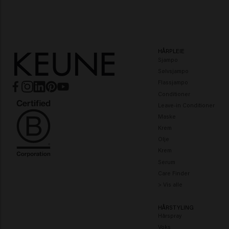
HÅRPLEIE
Sjampo
Sølvsjampo
Flassjampo
Conditioner
Leave-in Conditioner
Maske
Krem
Olje
Krem
Serum
Care Finder
> Vis alle
HÅRSTYLING
Hårspray
Voks