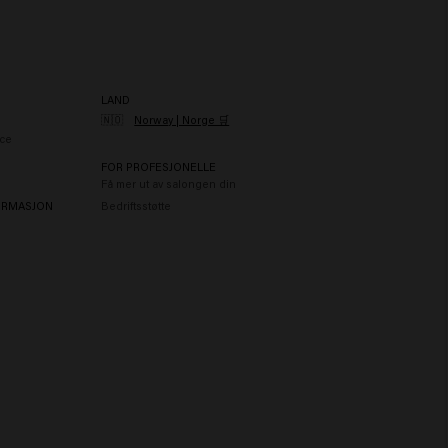
LAND
🇳🇴
Norway | Norge 🛒
ce
FOR PROFESJONELLE
Få mer ut av salongen din
ORMASJON
Bedriftsstøtte