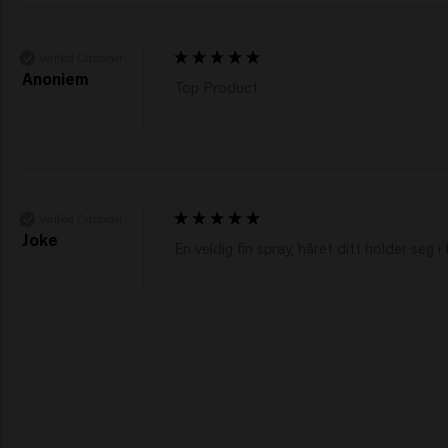
Verified Customer
Anoniem
Top Product 
Verified Customer
Joke
En veldig fin spray, håret ditt holder seg i 