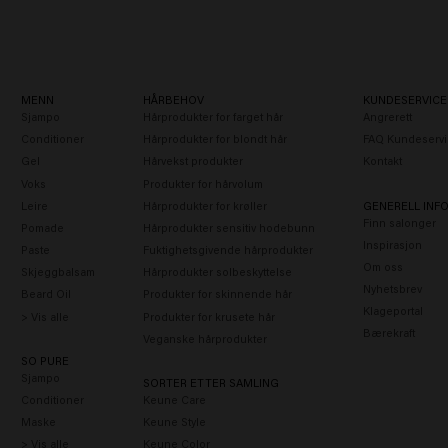
MENN
HÅRBEHOV
KUNDESERVICE
Sjampo
Hårprodukter for farget hår
Angrerett
Conditioner
Hårprodukter for blondt hår
FAQ Kundeservi
Gel
Hårvekst produkter
Kontakt
Voks
Produkter for hårvolum
Leire
Hårprodukter for krøller
GENERELL INF
Finn salonger
Pomade
Hårprodukter sensitiv hodebunn
Inspirasjon
Paste
Fuktighetsgivende hårprodukter
Om oss
Skjeggbalsam
Hårprodukter solbeskyttelse
Nyhetsbrev
Beard Oil
Produkter for skinnende hår
Klageportal
> Vis alle
Produkter for krusete hår
Bærekraft
Veganske hårprodukter
SO PURE
Sjampo
SORTER ETTER SAMLING
Conditioner
Keune Care
Maske
Keune Style
> Vis alle
Keune Color