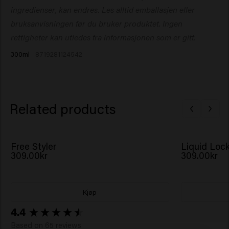
Glycol, Trimethylbenzenepropanol.
ingredienser, kan endres. Les alltid emballasjen eller
resultat, er det lurt å spraye lett over små deler og så la
hvert lag tørke helt før du sprayer igjen. Dette vil gi
bruksanvisningen før du bruker produktet. Ingen
flotte, langvarige frisyrer som holder seg på plass
rettigheter kan utledes fra informasjonen som er gitt.
uansett hva som skjer!
300ml
8719281124542
Related products
Free Styler
Liquid Loc
309.00kr
309.00kr
Kjøp
New content loaded
4.4
Based on 65 reviews