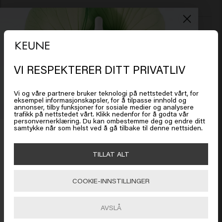
Verified Customer
J
VI RESPEKTERER DITT PRIVATLIV
Det ser ut som om du er i
United
Fint. Holder håret i god form.
States of America
Vi og våre partnere bruker teknologi på nettstedet vårt, for
eksempel informasjonskapsler, for å tilpasse innhold og
annonser, tilby funksjoner for sosiale medier og analysere
trafikk på nettstedet vårt. Klikk nedenfor for å godta vår
Klikk på Gå eller velg plasseringen din nedenfor
personvernerklæring. Du kan ombestemme deg og endre ditt
samtykke når som helst ved å gå tilbake til denne nettsiden.
Få 20 % rabatt
Verified Customer
Meld deg på nyhetsbrevet og få rabatt når du handler for
🇺🇸
United States of America 🛒
Anette
TILLAT ALT
450 kr eller mer. Enjoy!
COOKIE-INNSTILLINGER
Gå
Denne fixeren gir et nydelig grep i det korte håret mitt. Gir 
løft og varer hele dagen. 
AVSLÅ
ABONNER NÅ