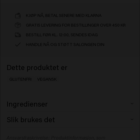
KJØP NÅ, BETAL SENERE MED KLARNA
GRATIS LEVERING FOR BESTILLINGER OVER 450 KR
BESTILL FØR KL. 12:00, SENDES IDAG
HANDLE NÅ OG STØTT SALONGEN DIN
Dette produktet er
GLUTENFRI
VEGANSK
Ingredienser
Dimethyl Ether, Alcohol Denat., Octylacrylamide/
Slik brukes det
Acrylates/Butylaminoethyl Methacrylate Copolymer,
Isopropyl Alcohol, Aqua (Water), Aminomethyl Propanol,
Sprayes i tørt hår fra 30 centimeters avtand. Brukes i
Ansvarsfraskrivelse: Produktinformasjon, som
Phenyl Trimethicone, Parfum (Fragrance), Dipropylene
flere omganger for å sikre mer hold. For å skape et godt