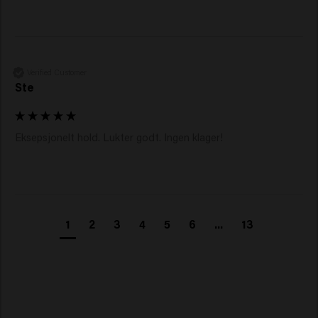
Verified Customer
Ste
Eksepsjonelt hold. Lukter godt. Ingen klager!
1
2
3
4
5
6
...
13