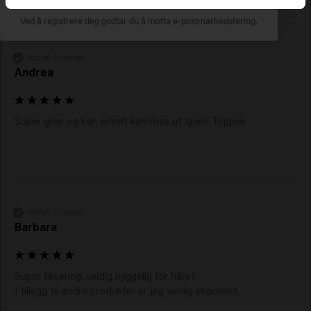
Ved å registrere deg godtar du å motta e-postmarkedsføring.
Verified Customer
Andrea
Super grep og kan enkelt kammes ut igjen! Toppen
Verified Customer
Barbara
Super fiksering, veldig hyggelig for håret.

I tillegg til andre produkter er jeg veldig imponert.