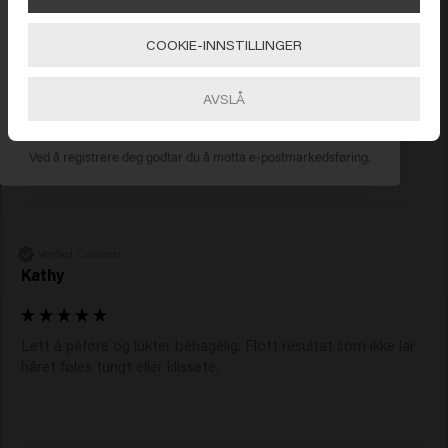
450 kr eller mer. Enjoy!
Verified Customer
Stephen
COOKIE-INNSTILLINGER
Gå
AVSLÅ
Gir volum og en lett tekstur som holder opp! Duften... En 
ABONNER NÅ
skikkelig fryd!
Ved å registrere deg godtar du å motta e-postmarkedsføring.
Verified Customer
Kathy
Lett å påføre og lukter behagelig. Flott resultat som ikke lar 
håret føles tungt eller klissete.