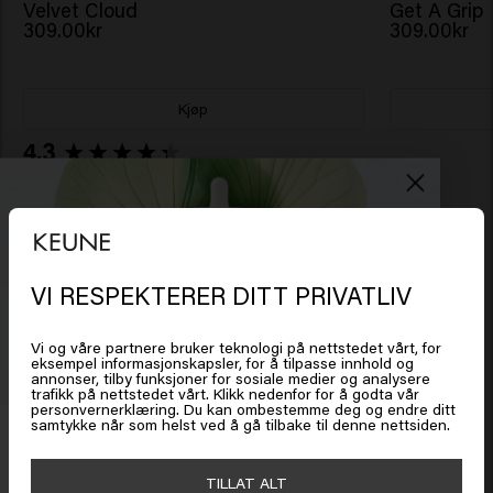
Velvet Cloud
Get A Grip
309.00kr
309.00kr
Kjøp
New content loaded
4.3
Based on 38 reviews
Verified Customer
Archana
VI RESPEKTERER DITT PRIVATLIV
Det ser ut som om du er i
United
States of America
Vi og våre partnere bruker teknologi på nettstedet vårt, for
Flott produkt! Gir mitt livløse hår mye volum
eksempel informasjonskapsler, for å tilpasse innhold og
annonser, tilby funksjoner for sosiale medier og analysere
trafikk på nettstedet vårt. Klikk nedenfor for å godta vår
Klikk på Gå eller velg plasseringen din nedenfor
personvernerklæring. Du kan ombestemme deg og endre ditt
samtykke når som helst ved å gå tilbake til denne nettsiden.
Få 20 % rabatt
Meld deg på nyhetsbrevet og få rabatt når du handler for
🇺🇸
United States of America 🛒
TILLAT ALT