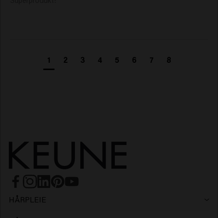
Superprodukt! 
1
2
3
4
5
6
7
8
HÅRPLEIE
Sjampo