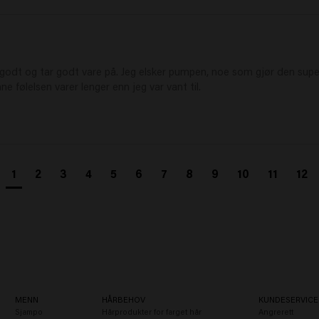
e godt og tar godt vare på. Jeg elsker pumpen, noe som gjør den super
e følelsen varer lenger enn jeg var vant til.
1
2
3
4
5
6
7
8
9
10
11
12
MENN
HÅRBEHOV
KUNDESERVICE
Sjampo
Hårprodukter for farget hår
Angrerett