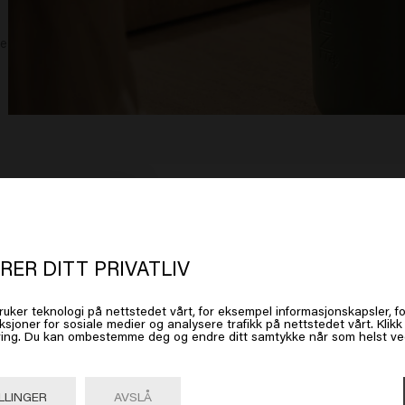
se
t ser ut som om du er i
United Stat
 America
RER DITT PRIVATLIV
poo Refill
So Pure Restore Mask
So Pu
399.00kr
799.0
ruker teknologi på nettstedet vårt, for eksempel informasjonskapsler, fo
 på Gå eller velg plasseringen din nedenfor
ksjoner for sosiale medier og analysere trafikk på nettstedet vårt. Klik
ing. Du kan ombestemme deg og endre ditt samtykke når som helst ved 
Kjøp
Gå

United States of America 🛒
LLINGER
AVSLÅ