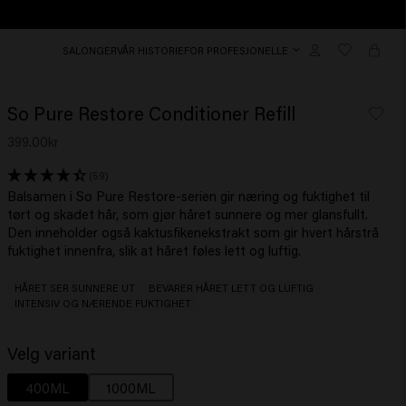
SALONGER
VÅR HISTORIE
FOR PROFESJONELLE
So Pure Restore Conditioner Refill
399.00kr
(59)
Balsamen i So Pure Restore-serien gir næring og fuktighet til
tørt og skadet hår, som gjør håret sunnere og mer glansfullt.
Den inneholder også kaktusfikenekstrakt som gir hvert hårstrå
fuktighet innenfra, slik at håret føles lett og luftig.
HÅRET SER SUNNERE UT
BEVARER HÅRET LETT OG LUFTIG
INTENSIV OG NÆRENDE FUKTIGHET
Velg variant
400ML
1000ML