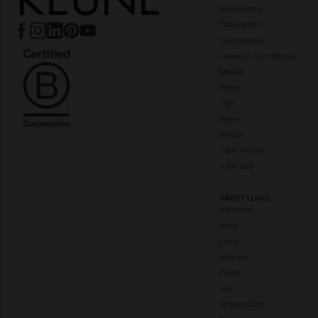
Sølvsjampo
Flassjampo
Conditioner
Leave-in Conditioner
Maske
Krem
Olje
Krem
Serum
Care Finder
> Vis alle
HÅRSTYLING
Hårspray
Voks
Leire
Mousse
Paste
Gel
Volympuder