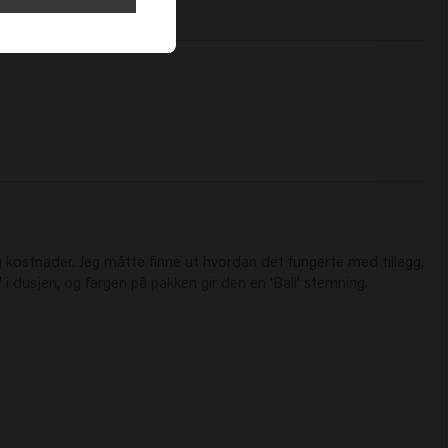
 kostnader. Jeg måtte finne ut hvordan det fungerte med tillegg, 
 dusjen, og fargen på pakken gir den en 'Bali' stemning.
