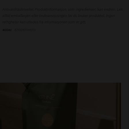
(Fragrance), Betaine, Butyrospermum Parkii (Shea) Butter, Citric Acid,
Brukes i nyvasket, håndkletørket hår. La balsamen virke i 1–3 minutter før du
Sodium Benzoate, Isopropyl Alcohol, Hydroxypropyl Starch Phosphate,
Ansvarsfraskrivelse: Produktinformasjon, som ingredienser, kan endres. Les
skyller godt.
Tocopheryl Acetate, Opuntia Ficus-Indica Stem Extract, Disodium
alltid emballasjen eller bruksanvisningen før du bruker produktet. Ingen
Phosphate, Benzyl Salicylate, Citronellol, Hydroxycitronellal, Limonene,
rettigheter kan utledes fra informasjonen som er gitt.
Linalool.
400ml
8719281108313