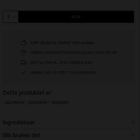
KJØP
KJØP NÅ, BETAL SENERE MED KLARNA
GRATIS LEVERING FOR BESTILLINGER OVER 450 KR
BESTILL FØR KL. 12:00, SENDES IDAG
HANDLE NÅ OG STØTT SALONGEN DIN
Dette produktet er
GLUTENFRI
SILIKONFRI
VEGANSK
Ingredienser
Aqua (Water), Isopropyl Myristate, Cetearyl Alcohol, Glycerin,
Slik brukes det
Behentrimonium Chloride, Cetrimonium Chloride, Cetyl Esters, Parfum