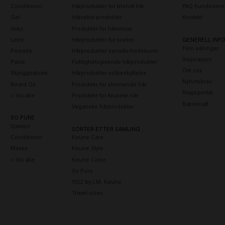
Conditioner
Hårprodukter for blondt hår
FAQ Kundeservi
Gel
Hårvekst produkter
Kontakt
Voks
Produkter for hårvolum
Leire
Hårprodukter for krøller
GENERELL INF
Finn salonger
Pomade
Hårprodukter sensitiv hodebunn
Inspirasjon
Paste
Fuktighetsgivende hårprodukter
Om oss
Skjeggbalsam
Hårprodukter solbeskyttelse
Nyhetsbrev
Beard Oil
Produkter for skinnende hår
Klageportal
> Vis alle
Produkter for krusete hår
Bærekraft
Veganske hårprodukter
SO PURE
Sjampo
SORTER ETTER SAMLING
Conditioner
Keune Care
Maske
Keune Style
> Vis alle
Keune Color
So Pure
1922 by J.M. Keune
Travel sizes