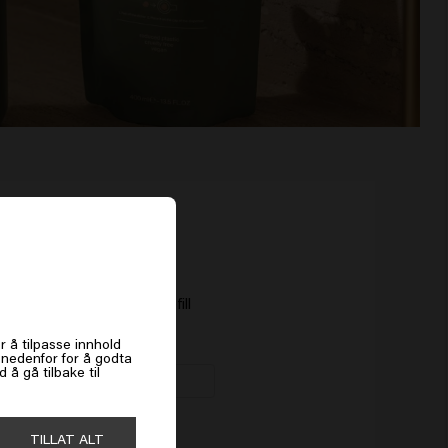
es
re Restore Conditioner Refill
0kr
r å tilpasse innhold
k nedenfor for å godta
å gå tilbake til
Kjøp
TILLAT ALT