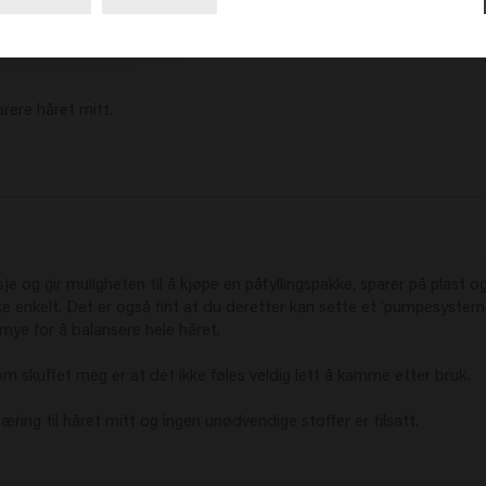
rere håret mitt. 
 og gir muligheten til å kjøpe en påfyllingspakke, sparer på plast og
 enkelt. Det er også fint at du deretter kan sette et 'pumpesystem' i
mye for å balansere hele håret.

om skuffet meg er at det ikke føles veldig lett å kamme etter bruk.

 næring til håret mitt og ingen unødvendige stoffer er tilsatt.