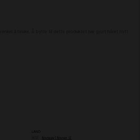
enkel å bruke. Å bytte til dette produktet har gjort håret mitt 
LAND
🇳🇴
Norway | Norge 🛒