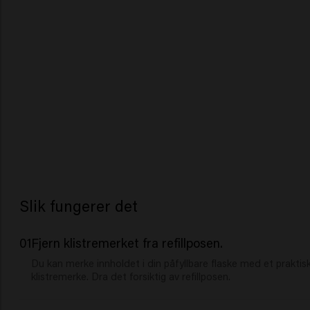
Slik fungerer det
01
Fjern klistremerket fra refillposen.
Du kan merke innholdet i din påfyllbare flaske med et praktis
klistremerke. Dra det forsiktig av refillposen.