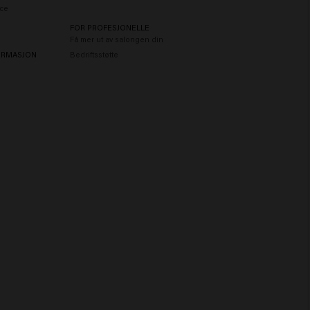
ce
FOR PROFESJONELLE
Få mer ut av salongen din
ORMASJON
Bedriftsstøtte