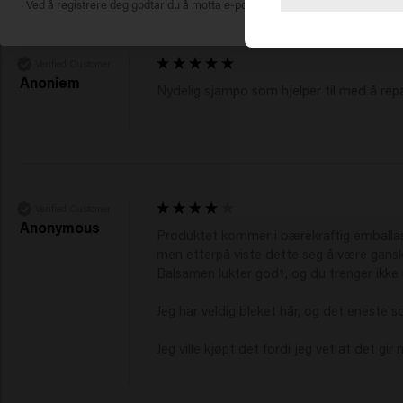
Ved å registrere deg godtar du å motta e-postmarkedsføring.
Verified Customer
Anoniem
Nydelig sjampo som hjelper til med å repa
Verified Customer
Anonymous
Produktet kommer i bærekraftig emballasje
men etterpå viste dette seg å være ganske
Balsamen lukter godt, og du trenger ikke 
Jeg har veldig bleket hår, og det eneste s
Jeg ville kjøpt det fordi jeg vet at det gir