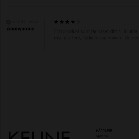
Verified Customer
Anonymous
Fint produkt som får hatet ditt til å lukt
mye glattere, fyldigere og mykere. Og denn
HÅRPLEIE
Sjampo