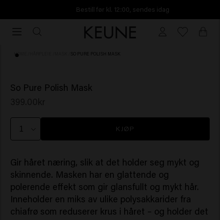
Bestill før kl. 12:00, sendes idag
Bestill
før
kl.
HOME
/
HÅRPLEIE
/
MASK
/
SO PURE POLISH MASK
12:00,
sendes
(115)
idag
So Pure Polish Mask
399.00kr
KJØP
Gir håret næring, slik at det holder seg mykt og
skinnende. Masken har en glattende og
polerende effekt som gir glansfullt og mykt hår.
Inneholder en miks av ulike polysakkarider fra
chiafrø som reduserer krus i håret – og holder det