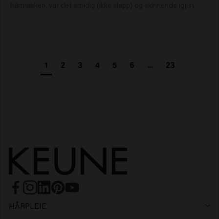
hårmasken, var det smidig (ikke slapp) og skinnende igjen
1
2
3
4
5
6
...
23
HÅRPLEIE