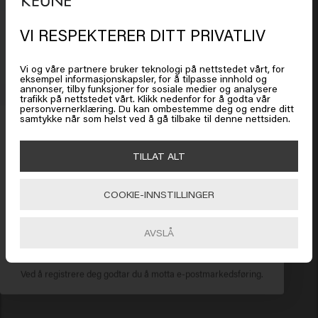
VI RESPEKTERER DITT PRIVATLIV
Det ser ut som om du er i
United
Verified Customer
States of America
Cindy
Vi og våre partnere bruker teknologi på nettstedet vårt, for
eksempel informasjonskapsler, for å tilpasse innhold og
annonser, tilby funksjoner for sosiale medier og analysere
trafikk på nettstedet vårt. Klikk nedenfor for å godta vår
Klikk på Gå eller velg plasseringen din nedenfor
personvernerklæring. Du kan ombestemme deg og endre ditt
Perfekt, lett hårfølelse! 
samtykke når som helst ved å gå tilbake til denne nettsiden.
Få 20 % rabatt
Meld deg på nyhetsbrevet og få rabatt når du handler for
🇺🇸
United States of America 🛒
TILLAT ALT
450 kr eller mer. Enjoy!
COOKIE-INNSTILLINGER
Gå
Verified Customer
Lisa
AVSLÅ
ABONNER NÅ
Siden jeg har brukt masken, har håret mitt endelig en fin 
Ved å registrere deg godtar du å motta e-postmarkedsføring.
glans igjen! Super fornøyd. 