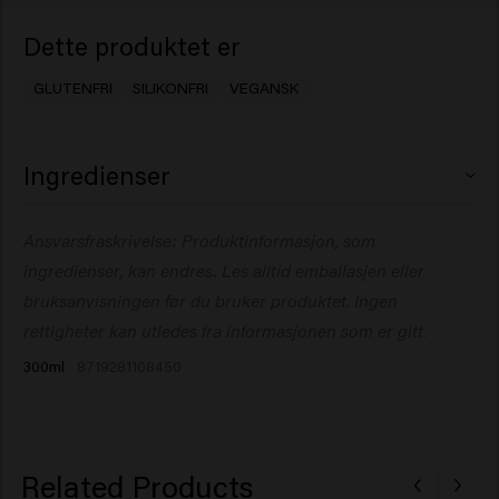
Dette produktet er
GLUTENFRI
SILIKONFRI
VEGANSK
Ingredienser
Aqua (Water), Cetearyl Alcohol, Behentrimonium
Ansvarsfraskrivelse: Produktinformasjon, som
Chloride, Glycerin, Cetrimonium Chloride, Parfum
ingredienser, kan endres. Les alltid emballasjen eller
(Fragrance), Isopropyl Alcohol, Isopropyl Myristate,
Betaine, Sodium Benzoate, Lactic Acid, Butyrospermum
bruksanvisningen før du bruker produktet. Ingen
Parkii (Shea) Butter, Linum Usitatissimum (Linseed)
rettigheter kan utledes fra informasjonen som er gitt.
Seed Extract, Salvia Hispanica Seed Extract, Benzyl
300ml
8719281108450
Alcohol, Caprylic Acid, Xylitol, Benzyl Salicylate,
Citronellol, Hydroxycitronellal, Limonene, Linalool.
Related Products