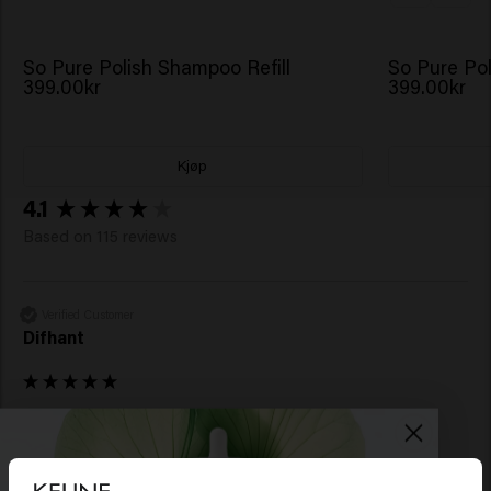
So Pure Polish Shampoo Refill
So Pure Pol
399.00kr
399.00kr
Kjøp
New content loaded
4.1
Based on 115 reviews
Verified Customer
Difhant
Flott produkt