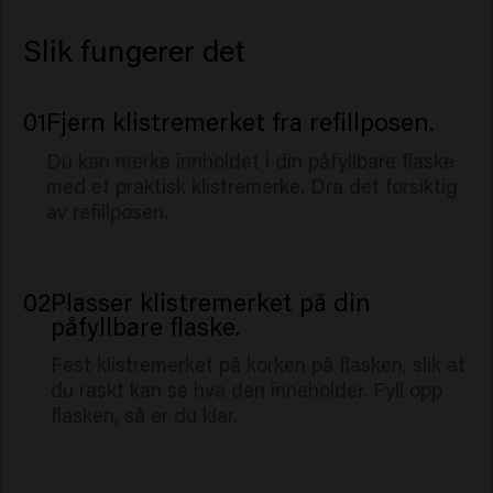
Slik fungerer det
01
Fjern klistremerket fra refillposen.
Du kan merke innholdet i din påfyllbare flaske
med et praktisk klistremerke. Dra det forsiktig
av refillposen.
02
Plasser klistremerket på din
påfyllbare flaske.
Fest klistremerket på korken på flasken, slik at
du raskt kan se hva den inneholder. Fyll opp
flasken, så er du klar.