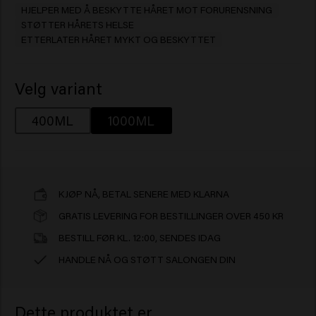
HJELPER MED Å BESKYTTE HÅRET MOT FORURENSNING
STØTTER HÅRETS HELSE
ETTERLATER HÅRET MYKT OG BESKYTTET
Velg variant
400ML
1000ML
KJØP NÅ, BETAL SENERE MED KLARNA
GRATIS LEVERING FOR BESTILLINGER OVER 450 KR
BESTILL FØR KL. 12:00, SENDES IDAG
HANDLE NÅ OG STØTT SALONGEN DIN
Dette produktet er