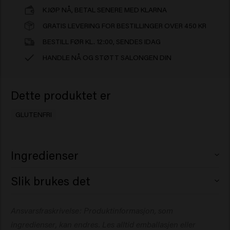
KJØP NÅ, BETAL SENERE MED KLARNA
GRATIS LEVERING FOR BESTILLINGER OVER 450 KR
BESTILL FØR KL. 12:00, SENDES IDAG
HANDLE NÅ OG STØTT SALONGEN DIN
Dette produktet er
GLUTENFRI
Ingredienser
Aqua (Water), Cetearyl Alcohol, Behentrimonium
Slik brukes det
Methosulfate, Glycerin, Isopropyl Myristate,
Cetrimonium Chloride, Cocos Nucifera (Coconut) Oil,
Påføres i nyvasket hår. Massér forsiktig, og bruk gjerne
Ansvarsfraskrivelse: Produktinformasjon, som
Amodimethicone, Hydrolyzed Rice Protein, Sodium
et varmt håndkle rundt. La virke i 3–5 minutter før du
Benzoate, Hydrolyzed Vegetable Protein PG-Propyl
ingredienser, kan endres. Les alltid emballasjen eller
skyller grundig. Håndkletørk håret.