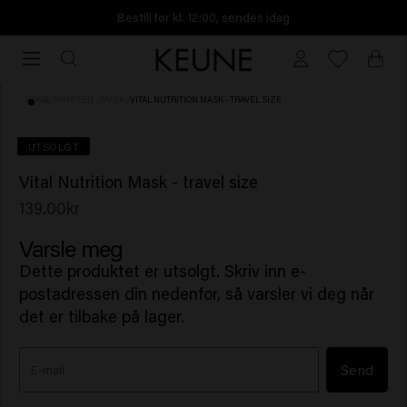
Bestill før kl. 12:00, sendes idag
Bestill
før
kl.
HOME
/
HÅRPLEIE
/
MASK
/
VITAL NUTRITION MASK - TRAVEL SIZE
12:00,
sendes
(93)
UTSOLGT
idag
Vital Nutrition Mask - travel size
139.00kr
Varsle meg
Dette produktet er utsolgt. Skriv inn e-
postadressen din nedenfor, så varsler vi deg når
det er tilbake på lager.
Send