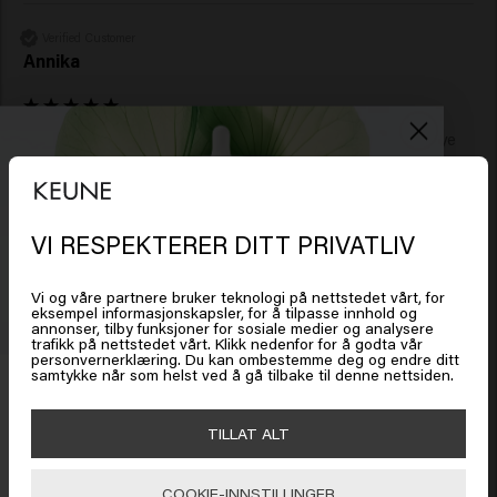
Verified Customer
Annika
Jeg har brukt dette produktet i flere år fordi jeg hadde mye 
hårtap og kløe i hodebunnen. Siden jeg brukte dette 
produktet, har håret fått god kvalitet og ingen hårtap. Jeg har 
prøvd andre sjampoer fra tid til annen, og det fungerer ikke, 
og det gir ikke problemer.
VI RESPEKTERER DITT PRIVATLIV
Det ser ut som om du er i
United
States of America
Vi og våre partnere bruker teknologi på nettstedet vårt, for
eksempel informasjonskapsler, for å tilpasse innhold og
annonser, tilby funksjoner for sosiale medier og analysere
trafikk på nettstedet vårt. Klikk nedenfor for å godta vår
Klikk på Gå eller velg plasseringen din nedenfor
personvernerklæring. Du kan ombestemme deg og endre ditt
samtykke når som helst ved å gå tilbake til denne nettsiden.
Få 20 % rabatt
Verified Customer
Isabel
Meld deg på nyhetsbrevet og få rabatt når du handler for
🇺🇸
United States of America 🛒
TILLAT ALT
450 kr eller mer. Enjoy!
Jeg liker virkelig måten det forlater håret mitt på.
COOKIE-INNSTILLINGER
Gå