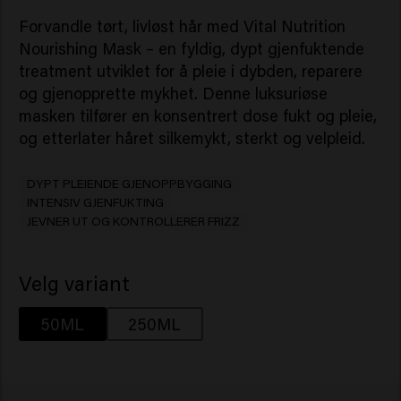
Forvandle tørt, livløst hår med Vital Nutrition
Nourishing Mask – en fyldig, dypt gjenfuktende
treatment utviklet for å pleie i dybden, reparere
og gjenopprette mykhet. Denne luksuriøse
masken tilfører en konsentrert dose fukt og pleie,
og etterlater håret silkemykt, sterkt og velpleid.
DYPT PLEIENDE GJENOPPBYGGING
INTENSIV GJENFUKTING
JEVNER UT OG KONTROLLERER FRIZZ
Velg variant
50ML
250ML