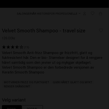
SALONGER
VÅR HISTORIE
FOR PROFESJONELLE
Velvet Smooth Shampoo - travel size
139.00kr
(73)
Velvet Smooth Anti-frizz Shampoo gir frizzfritt, glatt og
fuktresistent hår. Den er bio- Størrelser designet for å rengjøre
håret samtidig som den jevner ut og mykgjør skjellaget.
Velvet Smooth Shampoo er den forbedrede versjonen av
Keratin Smooth Shampoo
MOTVIRKER FRIZZ OG FUKTIGHET
GJØR HÅRET GLATT OG MYKT
RENSER SKÅNSOMT
Velg variant
80ML
300ML