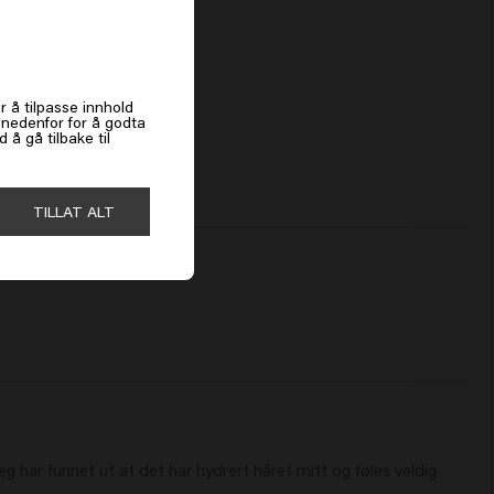
es
r å tilpasse innhold
k nedenfor for å godta
å gå tilbake til
TILLAT ALT
eg har funnet ut at det har hydrert håret mitt og føles veldig 