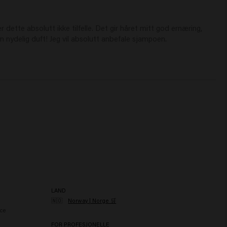
ette absolutt ikke tilfelle. Det gir håret mitt god ernæring, 
n nydelig duft! Jeg vil absolutt anbefale sjampoen.
LAND
🇳🇴
Norway | Norge 🛒
ce
FOR PROFESJONELLE