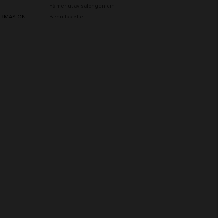
Få mer ut av salongen din
ORMASJON
Bedriftsstøtte