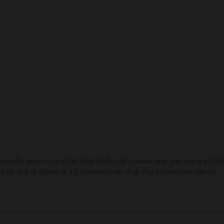
ndre kruset, og etter å ha testet det i noen uker, kan jeg si at det 
rlig. Jeg vil gjerne gi 3,5 stjerner, men vil gi deg fordelen av tvilen:)