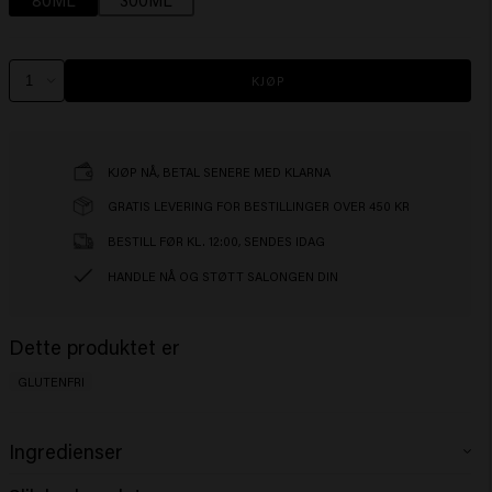
KJØP
KJØP NÅ, BETAL SENERE MED KLARNA
GRATIS LEVERING FOR BESTILLINGER OVER 450 KR
BESTILL FØR KL. 12:00, SENDES IDAG
HANDLE NÅ OG STØTT SALONGEN DIN
Dette produktet er
GLUTENFRI
Ingredienser
Aqua (Water), Sodium Laureth Sulfate, Cocamidopropyl Betaine, Coco-