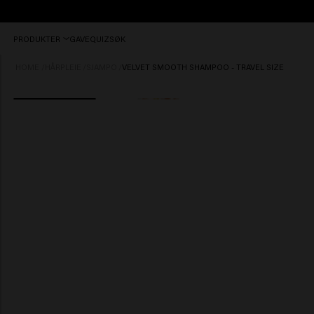
Bestill
PRODUKTER
GAVE
QUIZ
SØK
før
kl.
HOME
/
HÅRPLEIE
/
SJAMPO
/
VELVET SMOOTH SHAMPOO - TRAVEL SIZE
12:00,
sendes
idag