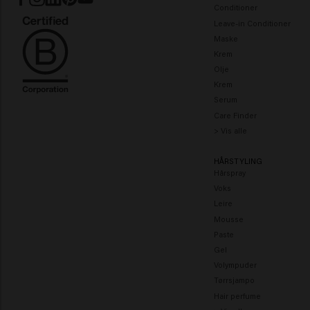
Conditioner
Leave-in Conditioner
Maske
Krem
Olje
Krem
Serum
Care Finder
> Vis alle
HÅRSTYLING
Hårspray
Voks
Leire
Mousse
Paste
Gel
Volympuder
Tørrsjampo
Hair perfume