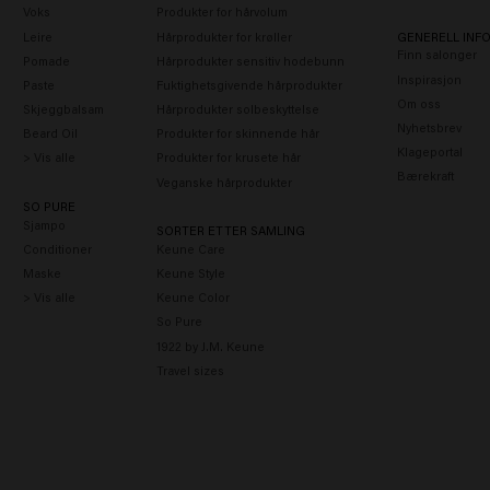
Voks
Produkter for hårvolum
Leire
Hårprodukter for krøller
GENERELL INF
Finn salonger
Pomade
Hårprodukter sensitiv hodebunn
Inspirasjon
Paste
Fuktighetsgivende hårprodukter
Om oss
Skjeggbalsam
Hårprodukter solbeskyttelse
Nyhetsbrev
Beard Oil
Produkter for skinnende hår
Klageportal
> Vis alle
Produkter for krusete hår
Bærekraft
Veganske hårprodukter
SO PURE
Sjampo
SORTER ETTER SAMLING
Conditioner
Keune Care
Maske
Keune Style
> Vis alle
Keune Color
So Pure
1922 by J.M. Keune
Travel sizes