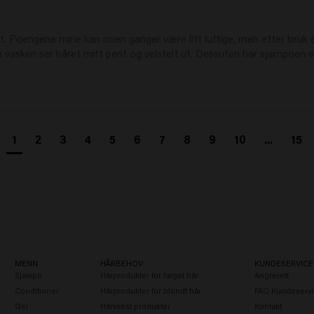
 Poengene mine kan noen ganger være litt luftige, men etter bruk er d
e vasken ser håret mitt pent og velstelt ut. Dessuten har sjampoen e
1
2
3
4
5
6
7
8
9
10
...
15
MENN
HÅRBEHOV
KUNDESERVICE
Sjampo
Hårprodukter for farget hår
Angrerett
Conditioner
Hårprodukter for blondt hår
FAQ Kundeservi
Gel
Hårvekst produkter
Kontakt