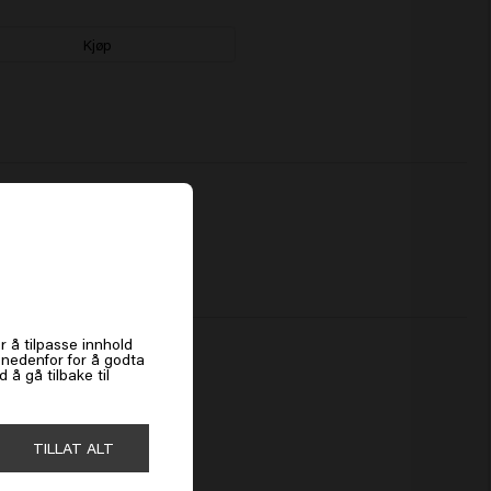
Kjøp
de linjene!
es
r å tilpasse innhold
k nedenfor for å godta
å gå tilbake til
TILLAT ALT