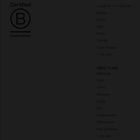
Leave-in Conditioner
Maske
Krem
Olje
Krem
Serum
Care Finder
> Vis alle
HÅRSTYLING
Hårspray
Voks
Leire
Mousse
Paste
Gel
Volympuder
Tørrsjampo
Hair perfume
> Vis alle