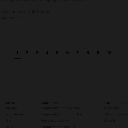
ette har vært et flott kjøp!

rgen er klar!
1
2
3
4
5
6
7
8
9
10
MENN
HÅRBEHOV
KUNDESERVICE
Sjampo
Hårprodukter for farget hår
Angrerett
Conditioner
Hårprodukter for blondt hår
FAQ Kundeservi
Gel
Hårvekst produkter
Kontakt
Voks
Produkter for hårvolum