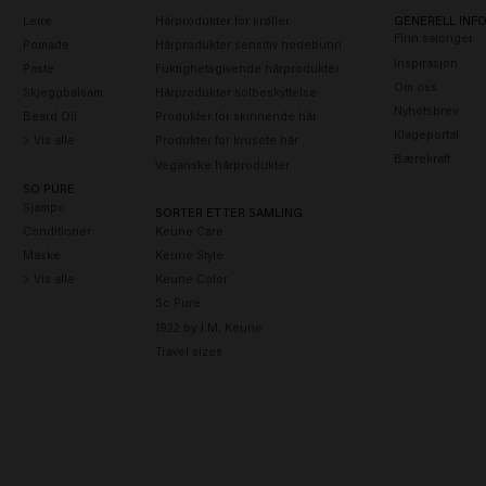
Leire
Hårprodukter for krøller
GENERELL INF
Finn salonger
Pomade
Hårprodukter sensitiv hodebunn
Inspirasjon
Paste
Fuktighetsgivende hårprodukter
Om oss
Skjeggbalsam
Hårprodukter solbeskyttelse
Nyhetsbrev
Beard Oil
Produkter for skinnende hår
Klageportal
> Vis alle
Produkter for krusete hår
Bærekraft
Veganske hårprodukter
SO PURE
Sjampo
SORTER ETTER SAMLING
Conditioner
Keune Care
Maske
Keune Style
> Vis alle
Keune Color
So Pure
1922 by J.M. Keune
Travel sizes