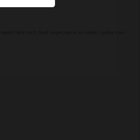
asket håret mitt, fordi fargen min er så vakker. Og ikke bare 