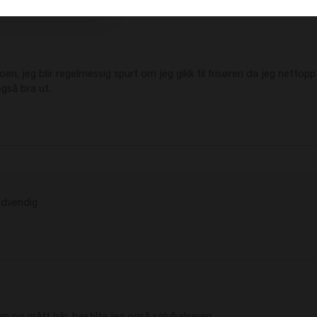
, jeg blir regelmessig spurt om jeg gikk til frisøren da jeg nettopp v
gså bra ut.
nødvendig
 og grått hår, bestilte jeg også sølvfrelseren.
