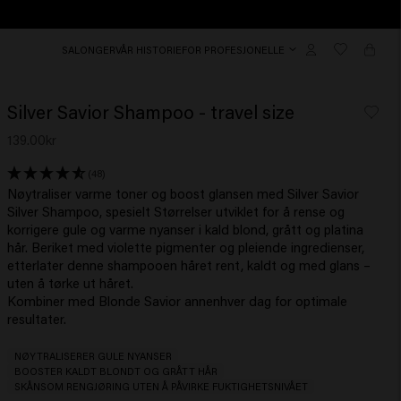
SALONGER
VÅR HISTORIE
FOR PROFESJONELLE
Silver Savior Shampoo - travel size
139.00kr
(48)
Nøytraliser varme toner og boost glansen med Silver Savior
Silver Shampoo, spesielt Størrelser utviklet for å rense og
korrigere gule og varme nyanser i kald blond, grått og platina
hår. Beriket med violette pigmenter og pleiende ingredienser,
etterlater denne shampooen håret rent, kaldt og med glans –
uten å tørke ut håret.
Kombiner med Blonde Savior annenhver dag for optimale
resultater.
NØYTRALISERER GULE NYANSER
BOOSTER KALDT BLONDT OG GRÅTT HÅR
SKÅNSOM RENGJØRING UTEN Å PÅVIRKE FUKTIGHETSNIVÅET