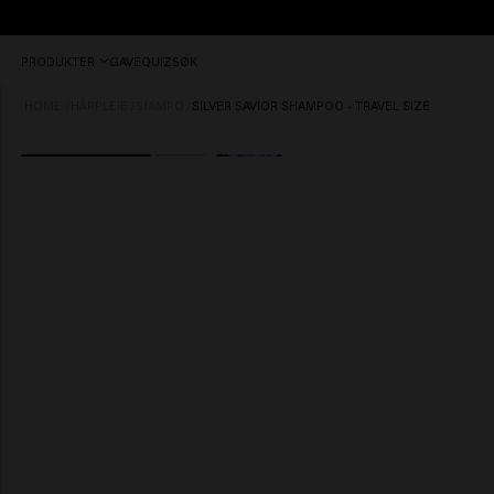
Bestill
PRODUKTER
GAVE
QUIZ
SØK
før
kl.
HOME
/
HÅRPLEIE
/
SJAMPO
/
SILVER SAVIOR SHAMPOO - TRAVEL SIZE
12:00,
sendes
idag