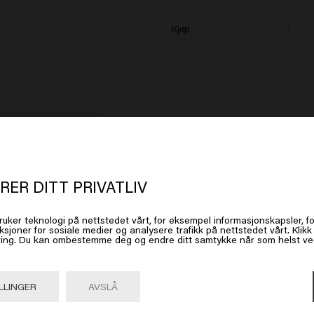
Kjøp
 vært tilhenger av keune i årevis og fortsatt fornøyd med de fornye
t ser ut som om du er i
United Stat
 America
RER DITT PRIVATLIV
ruker teknologi på nettstedet vårt, for eksempel informasjonskapsler, fo
 på Gå eller velg plasseringen din nedenfor
ksjoner for sosiale medier og analysere trafikk på nettstedet vårt. Klik
ing. Du kan ombestemme deg og endre ditt samtykke når som helst ved 
 brukt den i flere år.

Gå

United States of America 🛒
. 
LLINGER
AVSLÅ