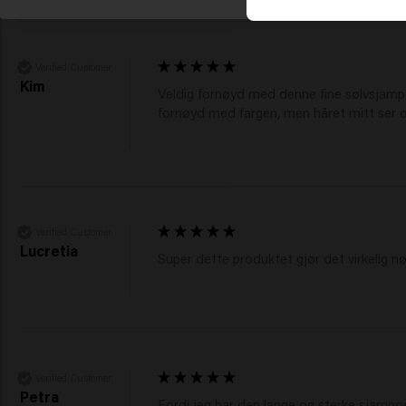
Verified Customer
Kim
Veldig fornøyd med denne fine sølvsjampoen
fornøyd med fargen, men håret mitt ser o
Verified Customer
Lucretia
Super dette produktet gjør det virkelig 
Verified Customer
Petra
Fordi jeg har den lange og sterke sjampoen