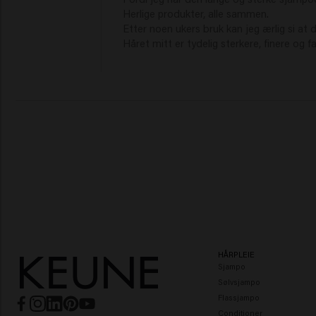
Herlige produkter, alle sammen.

Etter noen ukers bruk kan jeg ærlig si at d
Håret mitt er tydelig sterkere, finere og fa
HÅRPLEIE
Sjampo
Sølvsjampo
Flassjampo
Conditioner