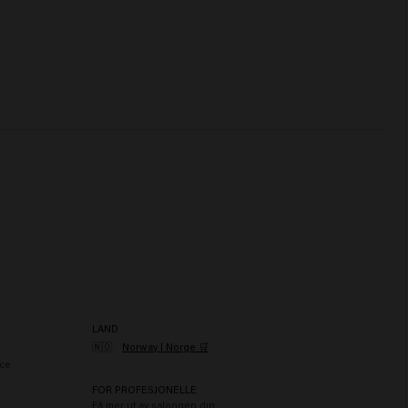
LAND
🇳🇴
Norway | Norge 🛒
ce
FOR PROFESJONELLE
Få mer ut av salongen din