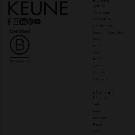
HÅRPLEIE
Sjampo
Sølvsjampo
Flassjampo
Conditioner
Leave-in Conditioner
Maske
Krem
Olje
Krem
Serum
Care Finder
> Vis alle
HÅRSTYLING
Hårspray
Voks
Leire
Mousse
Paste
Gel