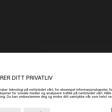
t ser ut som om du er i
United Stat
 America
RER DITT PRIVATLIV
ruker teknologi på nettstedet vårt, for eksempel informasjonskapsler, fo
 på Gå eller velg plasseringen din nedenfor
ksjoner for sosiale medier og analysere trafikk på nettstedet vårt. Klik
ing. Du kan ombestemme deg og endre ditt samtykke når som helst ved 
Gå

United States of America 🛒