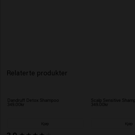
Relaterte produkter
Dandruff Detox Shampoo
Scalp Sensitive Sham
349.00kr
349.00kr
Kjøp
Kjøp
New content loaded