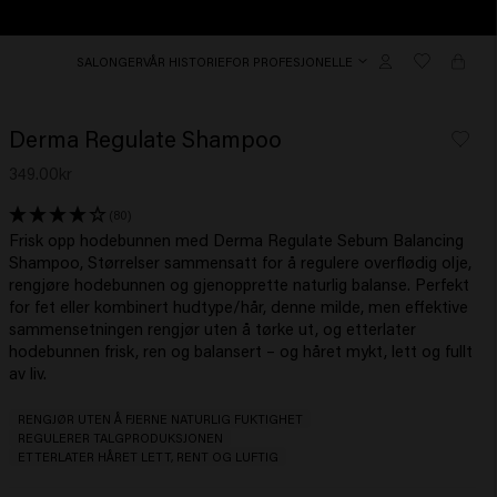
SALONGER
VÅR HISTORIE
FOR PROFESJONELLE
Derma Regulate Shampoo
349.00kr
(80)
Frisk opp hodebunnen med Derma Regulate Sebum Balancing
Shampoo, Størrelser sammensatt for å regulere overflødig olje,
rengjøre hodebunnen og gjenopprette naturlig balanse. Perfekt
for fet eller kombinert hudtype/hår, denne milde, men effektive
sammensetningen rengjør uten å tørke ut, og etterlater
hodebunnen frisk, ren og balansert – og håret mykt, lett og fullt
av liv.
RENGJØR UTEN Å FJERNE NATURLIG FUKTIGHET
REGULERER TALGPRODUKSJONEN
ETTERLATER HÅRET LETT, RENT OG LUFTIG