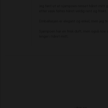
Jeg fant ut at sjampoen renset håret mitt go
etter vask føltes håret veldig rent og friskt.

Emballasjen er elegant og enkel, men jeg tro
Sjampoen har en frisk duft, men også noe som
lenger i håret mitt.