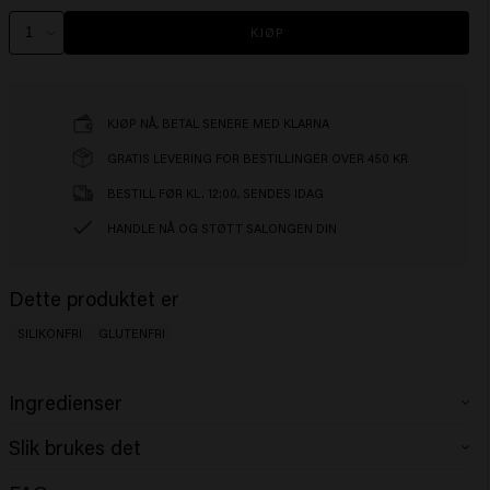
KJØP
KJØP NÅ, BETAL SENERE MED KLARNA
GRATIS LEVERING FOR BESTILLINGER OVER 450 KR
BESTILL FØR KL. 12:00, SENDES IDAG
HANDLE NÅ OG STØTT SALONGEN DIN
Dette produktet er
SILIKONFRI
GLUTENFRI
Ingredienser
Aqua (Water), Sodium Laureth Sulfate, Undecylenamidopropyl Betaine,
Slik brukes det
Disodium Cocoamphodiacetate, Cocamidopropyl Betaine, Citric Acid,
Sodium Chloride, Glycerin, PEG-200 Hydrogenated Glyceryl Palmate,
Påfør i fuktig hår, masser opp et fyldig skum og skyll grundig. Gjenta om