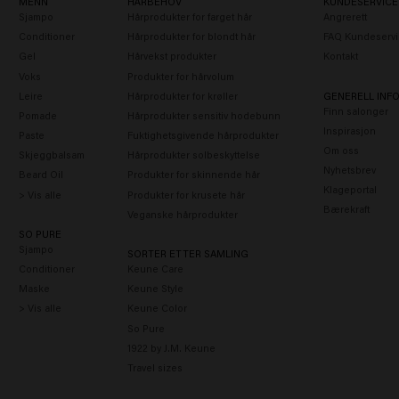
MENN
HÅRBEHOV
KUNDESERVICE
Sjampo
Hårprodukter for farget hår
Angrerett
Conditioner
Hårprodukter for blondt hår
FAQ Kundeservi
Gel
Hårvekst produkter
Kontakt
Voks
Produkter for hårvolum
Leire
Hårprodukter for krøller
GENERELL INF
Finn salonger
Pomade
Hårprodukter sensitiv hodebunn
Inspirasjon
Paste
Fuktighetsgivende hårprodukter
Om oss
Skjeggbalsam
Hårprodukter solbeskyttelse
Nyhetsbrev
Beard Oil
Produkter for skinnende hår
Klageportal
> Vis alle
Produkter for krusete hår
Bærekraft
Veganske hårprodukter
SO PURE
Sjampo
SORTER ETTER SAMLING
Conditioner
Keune Care
Maske
Keune Style
> Vis alle
Keune Color
So Pure
1922 by J.M. Keune
Travel sizes