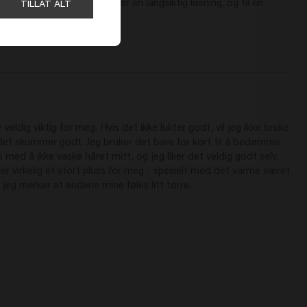
n den gang. Jeg lette etter en langsiktig løsning, og til en 
TILLAT ALT
using water that is too hot, and using heavy
styling products
at the roots.
Is an anti-dandruff shampoo suitable for oily hair?
An anti-dandruff shampoo for oily hair, such as
Dandruff Detox Shampoo
,
helps if you suffer from dandruff and an oily scalp. If you do not have
dandruff, it is better to choose a shampoo like Derma Regulate to avoid
unnecessarily irritating your scalp.
Is this shampoo suitable as a shampoo for oily
hair for men?
Yes, this shampoo for oily hair for men is perfectly suitable. The formula
 veldig viktig for meg. Hvis det ikke lukter godt, vil jeg ikke bruke 
works effectively for every hair type and helps both
men
and women
 det skummer godt. Jeg bruker det bare for kort til å bedømme 
balance an oily scalp and keep their hair fresh for longer.
d å ikke vaske håret mitt, og jeg liker det veldig godt selv. 
r virkelig et stort pluss for meg - spesielt med det varme været 
jeg merker at endene mine føles litt tørre.