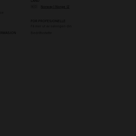
LAND
🇳🇴
Norway | Norge 🛒
ce
FOR PROFESJONELLE
Få mer ut av salongen din
ORMASJON
Bedriftsstøtte