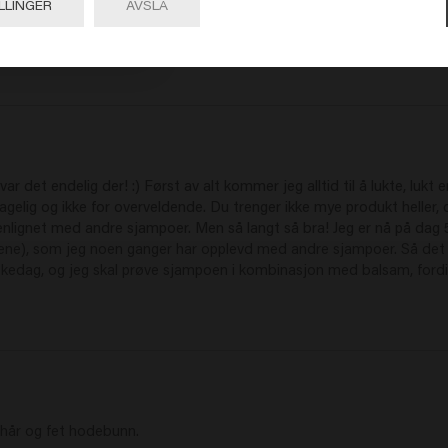
bruker og selger dette produktet, og jeg har ikke brukt noe annet side
LLINGER
AVSLÅ
re enn det butikkkjøpte produktet. I hvert fall for meg. 
ar det endelig der! :) Først av alt kommer jeg alltid til å lukte, lukt er
agelig og ikke for overveldende. Du trenger ikke mye produkt heller,
ignet med andre sjampoer. Men så langt så bra! Jeg er nå på dag 5 me
ttene), som jeg noen ganger har opplevd med andre sjampoer. Så det e
vaskedag, og jeg skal prøve sjampoen i kombinasjon med balsam, fordi 
 hår og fet hodebunn.
