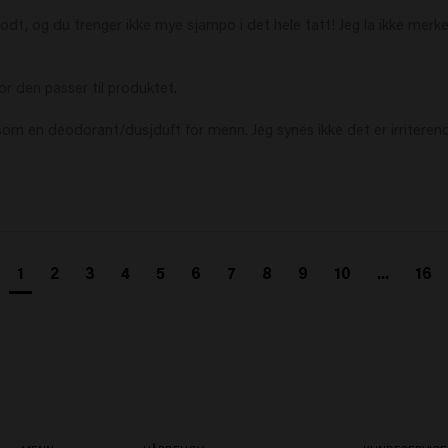
dt, og du trenger ikke mye sjampo i det hele tatt! Jeg la ikke merke t
r den passer til produktet.

 en deodorant/dusjduft for menn. Jeg synes ikke det er irriterende se
1
2
3
4
5
6
7
8
9
10
...
16