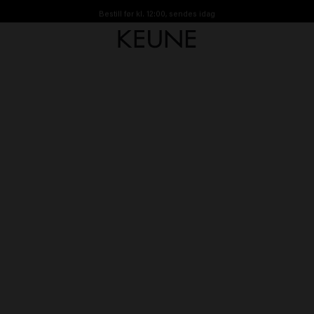
Bestill før kl. 12:00, sendes idag
Gratis frakt fra 450kr