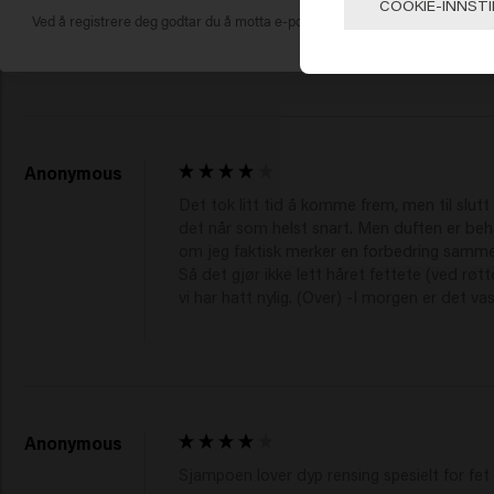
Jeg ble anbefalt dette i en salong hvor de 
COOKIE-INNSTI
Ved å registrere deg godtar du å motta e-postmarkedsføring.
rimelig pris har jeg funnet den. Det er bed
Anonymous
Det tok litt tid å komme frem, men til slutt v
det når som helst snart. Men duften er beh
om jeg faktisk merker en forbedring sammenl
Så det gjør ikke lett håret fettete (ved rø
vi har hatt nylig. (Over) -I morgen er det 
Anonymous
Sjampoen lover dyp rensing spesielt for fet