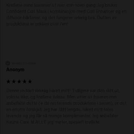
Krøllene mine kommer ut mer enn noen gang. Jeg bruker 
Confident Curl Mask i kombinasjon med Curl Enhancer og en 
diffusor-hårføner, og det fungerer virkelig bra. Duften av 
produktene er prikken over i'en!
Verified Customer
Anonym
Denne reddet virkelig håret mitt! Tidligere var den slitt ut, 
vokste ikke, og krøllene livløse. Men etter at frisøren min 
anbefalte dette (+ de resterende produktene i serien), er det 
en enorm forskjell. Jeg har fått lengde, håret mitt føles 
levende og jeg får så mange komplimenter. Jeg anbefaler 
Keune Care til ALLE jeg møter, spesielt krøllete. 