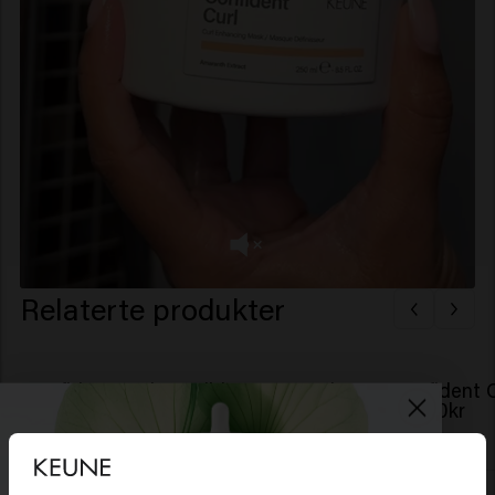
Relaterte produkter
Confident Curl Conditioner - travel
Confident C
size
139.00kr
139.00kr
Kjøp