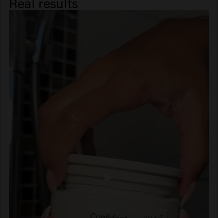
Real results
Trideceth-6, Linum Usitatissimum (Linseed) Seed
Extract, Salvia Hispanica Seed Extract, Acetum
(Vinegar), Pyrus Malus (Apple) Fruit Extract,
Amaranthus Caudatus Seed Extract, Benzyl Alcohol,
Caprylic Acid, Xylitol, Phenoxyethanol, Sucrose,
Potassium Sorbate, Sorbic Acid, Acetyl Cedrene,
Tetramethyl Acetyloctahydronaphthalenes.