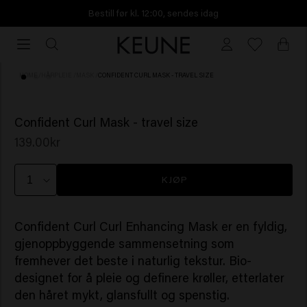
Bestill før kl. 12:00, sendes idag
Bestill
før
kl.
HOME
/
HÅRPLEIE
/
MASK
/
CONFIDENT CURL MASK - TRAVEL SIZE
12:00,
sendes
(10)
idag
Confident Curl Mask - travel size
139.00kr
KJØP
Confident Curl Curl Enhancing Mask er en fyldig,
gjenoppbyggende sammensetning som
fremhever det beste i naturlig tekstur. Bio-
designet for å pleie og definere krøller, etterlater
den håret mykt, glansfullt og spenstig.