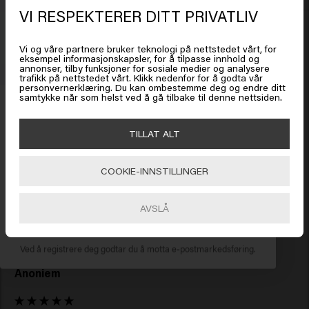
VI RESPEKTERER DITT PRIVATLIV
Det ser ut som om du er i
United
New content loaded
4.9
States of America
Based on 10 reviews
Vi og våre partnere bruker teknologi på nettstedet vårt, for
eksempel informasjonskapsler, for å tilpasse innhold og
annonser, tilby funksjoner for sosiale medier og analysere
trafikk på nettstedet vårt. Klikk nedenfor for å godta vår
Klikk på Gå eller velg plasseringen din nedenfor
personvernerklæring. Du kan ombestemme deg og endre ditt
Verified Customer
samtykke når som helst ved å gå tilbake til denne nettsiden.
Få 20 % rabatt
Emilie
Meld deg på nyhetsbrevet og få rabatt når du handler for
🇺🇸
United States of America 🛒
TILLAT ALT
450 kr eller mer. Enjoy!
Confident Curl Mask er flott. Det er bra for krøllete hår: det 
styrkes og det løsner lett. 
COOKIE-INNSTILLINGER
Gå
AVSLÅ
ABONNER NÅ
Ved å registrere deg godtar du å motta e-postmarkedsføring.
Verified Customer
Anoniem