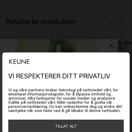
Relaterte produkter
Long & Strong Shampoo
Long & Str
349.00kr
499.00kr
Kjøp
VI RESPEKTERER DITT PRIVATLIV
Det ser ut som om du er i
United
States of America
Vi og våre partnere bruker teknologi på nettstedet vårt, for
eksempel informasjonskapsler, for å tilpasse innhold og
annonser, tilby funksjoner for sosiale medier og analysere
trafikk på nettstedet vårt. Klikk nedenfor for å godta vår
Klikk på Gå eller velg plasseringen din nedenfor
personvernerklæring. Du kan ombestemme deg og endre ditt
samtykke når som helst ved å gå tilbake til denne nettsiden.
Få 20 % rabatt
Meld deg på nyhetsbrevet og få rabatt når du handler for
🇺🇸
United States of America 🛒
TILLAT ALT
450 kr eller mer. Enjoy!