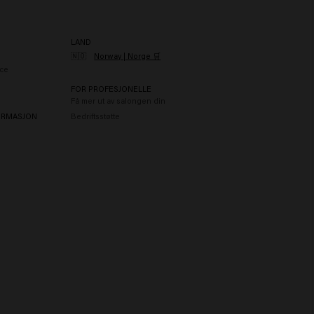
LAND
🇳🇴
Norway | Norge 🛒
ce
FOR PROFESJONELLE
Få mer ut av salongen din
ORMASJON
Bedriftsstøtte