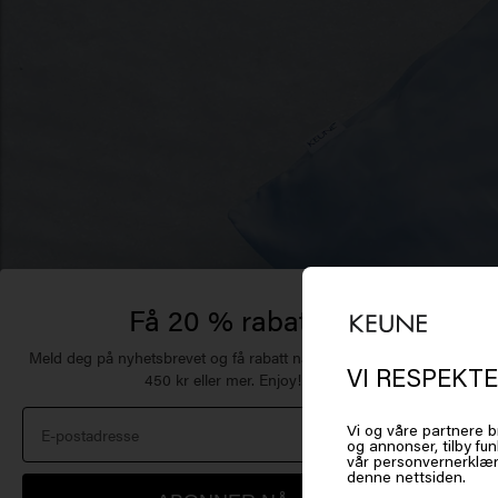
Få 20 % rabatt
Meld deg på nyhetsbrevet og få rabatt når du handler for
VI RESPEKTE
450 kr eller mer. Enjoy!
De
Vi og våre partnere b
og annonser, tilby fun
of
vår personvernerklær
denne nettsiden.