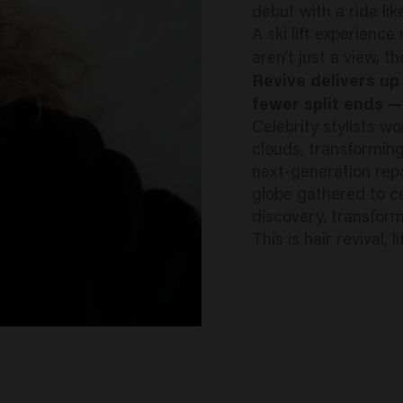
debut with a ride lik
A ski lift experienc
aren’t just a view, t
Revive delivers up
fewer split ends — 
Celebrity stylists w
clouds, transforming
next-generation repa
globe gathered to c
discovery, transform
This is hair revival, 