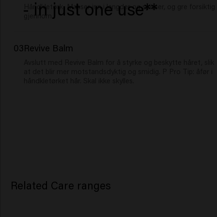
- in just one use**
Håndkletørk. Masser inn i lengder og spisser, og gre forsiktig
gjennom.
03
Revive Balm
Avslutt med Revive Balm for å styrke og beskytte håret, slik
at det blir mer motstandsdyktig og smidig. P Pro Tip: åfør i
håndkletørket hår. Skal ikke skylles.
Related Care ranges