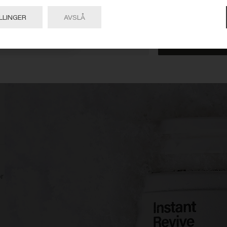
 på Gå eller velg plasseringen din nedenfor
LLINGER
AVSLÅ
kskludert.
Gå

United States of America 🛒
ør