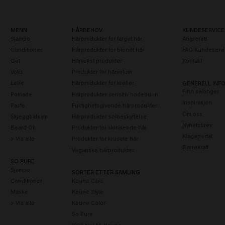
To boost shine
Long & Strong
MENN
HÅRBEHOV
KUNDESERVICE
Sjampo
Hårprodukter for farget hår
Angrerett
Conditioner
Hårprodukter for blondt hår
FAQ Kundeservi
Gel
Hårvekst produkter
Kontakt
Voks
Produkter for hårvolum
Leire
Hårprodukter for krøller
GENERELL INF
Finn salonger
Pomade
Hårprodukter sensitiv hodebunn
Inspirasjon
Paste
Fuktighetsgivende hårprodukter
Om oss
Skjeggbalsam
Hårprodukter solbeskyttelse
Nyhetsbrev
Beard Oil
Produkter for skinnende hår
Klageportal
> Vis alle
Produkter for krusete hår
Bærekraft
Veganske hårprodukter
SO PURE
Sjampo
SORTER ETTER SAMLING
Conditioner
Keune Care
Maske
Keune Style
> Vis alle
Keune Color
So Pure