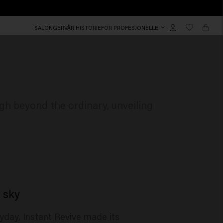
SALONGER
VÅR HISTORIE
FOR PROFESJONELLE
gh beyond the ordinary, unveiling
e sky
yday, Instant Revive made its