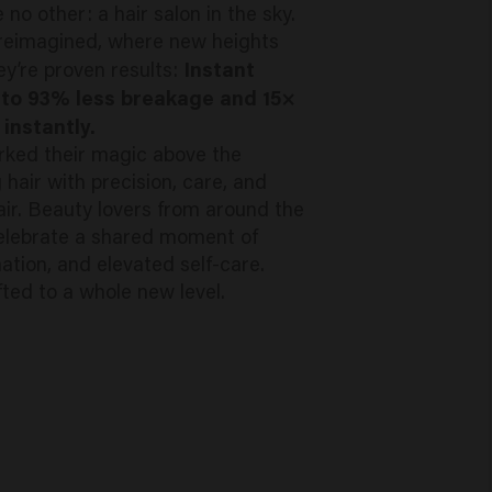
e no other: a hair salon in the sky.
e reimagined, where new heights
Instant
hey’re proven results:
 to 93% less breakage and 15×
instantly.
orked their magic above the
 hair with precision, care, and
ir. Beauty lovers from around the
elebrate a shared moment of
ation, and elevated self-care.
lifted to a whole new level.