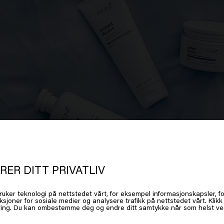
RER DITT PRIVATLIV
t ser ut som om du er i
United Stat
ruker teknologi på nettstedet vårt, for eksempel informasjonskapsler, fo
ksjoner for sosiale medier og analysere trafikk på nettstedet vårt. Klik
 America
ing. Du kan ombestemme deg og endre ditt samtykke når som helst ved 