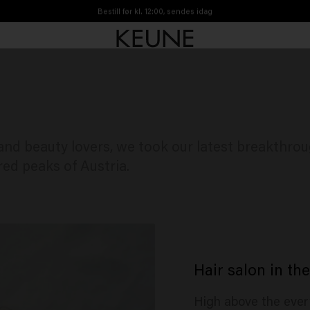
Bestill før kl. 12:00, sendes idag
Gratis frakt fra 450kr
and beauty lovers, we took our latest breakthrou
ed peaks of Austria.
Hair salon in th
High above the ever