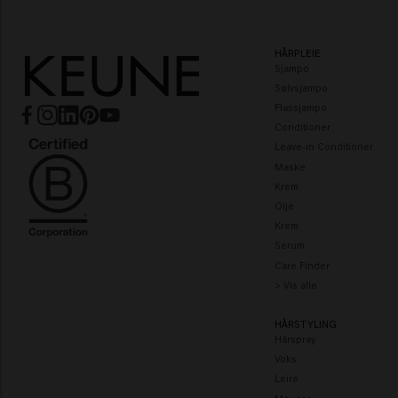
Vital Nutrition
Velvet Smooth
HÅRPLEIE
Sjampo
Sølvsjampo
Flassjampo
Conditioner
Leave-in Conditioner
Maske
Krem
Olje
Krem
Serum
Care Finder
> Vis alle
HÅRSTYLING
Hårspray
Voks
Leire