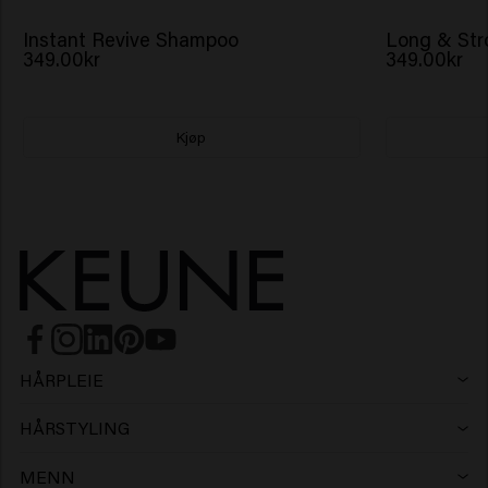
Instant Revive Shampoo
Long & St
349.00kr
349.00kr
Kjøp
HÅRPLEIE
Sjampo
HÅRSTYLING
Hårspray
Sølvsjampo
MENN