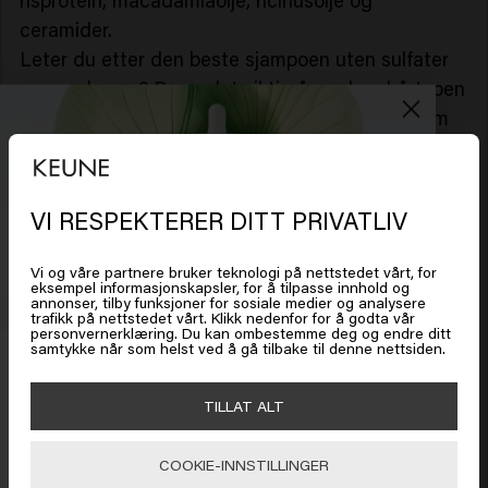
risprotein, macadamiaolje, ricinusolje og
ceramider.
Leter du etter den beste sjampoen uten sulfater
og parabener? Da er det viktig å vurdere hårtypen
din og hvordan ingrediensene fungerer. Det som
fungerer bra for tørt hår, fungerer kanskje ikke like
bra for fint eller fett hår.
VI RESPEKTERER DITT PRIVATLIV
Hårpleie under graviditet
Vi og våre partnere bruker teknologi på nettstedet vårt, for
Under graviditet endres ofte hår- og
eksempel informasjonskapsler, for å tilpasse innhold og
annonser, tilby funksjoner for sosiale medier og analysere
hodebunnstilstanden på grunn av hormonelle
Det ser ut som om du er i
United
trafikk på nettstedet vårt. Klikk nedenfor for å godta vår
personvernerklæring. Du kan ombestemme deg og endre ditt
svingninger. Noen merker at håret blir tørrere, mer
States of America
samtykke når som helst ved å gå tilbake til denne nettsiden.
Få 20 % rabatt
sensitivt eller mer fett.
Derfor velger mange gravide skånsomme
Meld deg på nyhetsbrevet og få rabatt når du handler for
TILLAT ALT
Klikk på Gå eller velg plasseringen din nedenfor
450 kr eller mer. Enjoy!
hårpleieprodukter med milde rensemidler og
nærende ingredienser. Tenk på en sjampo uten
COOKIE-INNSTILLINGER
parabener eller en sjampo uten sulfater. En mildt