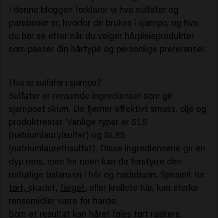
I denne bloggen forklarer vi hva sulfater og
parabener er, hvorfor de brukes i sjampo, og hva
du bør se etter når du velger hårpleieprodukter
som passer din hårtype og personlige preferanser.
Hva er sulfater i sjampo?
Sulfater er rensende ingredienser som gir
sjampoet skum. De fjerner effektivt smuss, olje og
produktrester. Vanlige typer er SLS
(natriumlaurylsulfat) og SLES
(natriumlaurethsulfat). Disse ingrediensene gir en
dyp rens, men for noen kan de forstyrre den
naturlige balansen i hår og hodebunn. Spesielt for
tørt,
skadet,
farget,
eller krøllete hår, kan sterke
rensemidler være for harde.
Som et resultat kan håret føles tørt raskere.