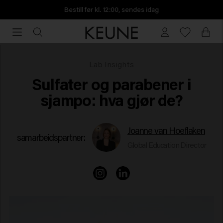
Bestill før kl. 12:00, sendes idag
Bestill
før
kl.
12:00,
Sjampo uten sulfater og parabener
Lab Insights
sendes
Sulfater og parabener i
idag
sjampo: hva gjør de?
Joanne van Hoeflaken
samarbeidspartner:
Global Education Director