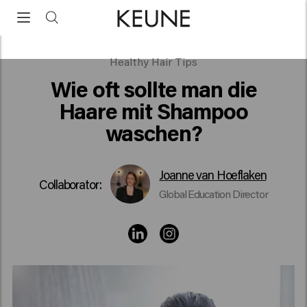
Wie oft sollte man die Haare mit Shampoo waschen?
Healthy Hair Tips
Wie oft sollte man die
Haare mit Shampoo
waschen?
Joanne van Hoeflaken
Collaborator:
Global Education Director