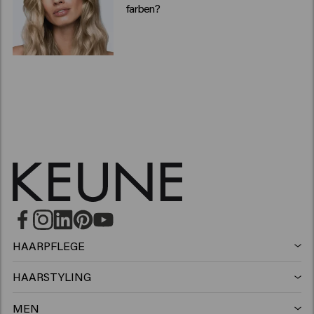
farben?
HAARPFLEGE
Shampoo
HAARSTYLING
Haarspray
Silbershampoo
MEN