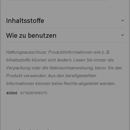
Inhaltsstoffe
Aqua (Water), Polyglyceryl-3
Wie zu benutzen
Caprate/Caprylate/Succinate, Sodium Lauroyl Methyl
Isethionate, Cocamidopropyl Betaine, PEG-40
Ins feuchte Haar einmassieren. Die Pigmente etwa eine
Haftungsausschluss: Produktinformationen wie z. B.
Hydrogenated Castor Oil, Propylene Glycol,
Minute einwirken lassen. Gründlich ausspülen.
Acrylates/Palmeth-25 Acrylate Copolymer, Parfum
Inhaltsstoffe können sich ändern. Lesen Sie immer die
(Fragrance), Sodium Chloride, Betaine, Sodium
Verpackung oder die Gebrauchsanweisung, bevor Sie das
Benzoate, Guar Hydroxypropyltrimonium Chloride,
Produkt verwenden. Aus den bereitgestellten
Citric Acid, Glyceryl Laurate, Acid Violet 43,
Informationen können keine Rechte abgeleitet werden.
Polyquaternium-7, Hydroxyethylcellulose, Isopropyl
400ml
8719281108375
Myristate, Euterpe Oleracea Fruit Extract, Maltodextrin,
Benzyl Salicylate, Citronellol, Hydroxycitronellal,
Limonene, Linalool.