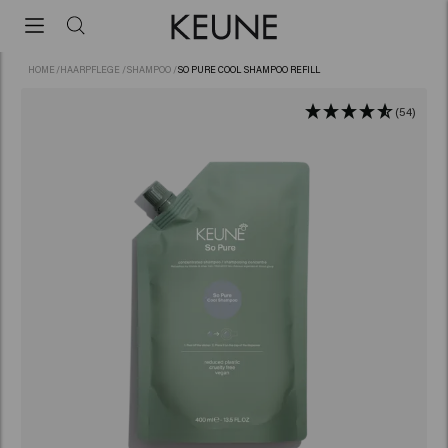
HOME
/
HAARPFLEGE
/
SHAMPOO
/
SO PURE COOL SHAMPOO REFILL
(54)