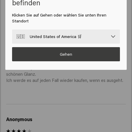
befinden
kleben, damit man weiß, was in der Flasche ist, ich habe es 
nicht selbst gemacht, weil es wahrscheinlich nicht an Ort und 
Klicken Sie auf Gehen oder wählen Sie unten Ihren
Stelle bleibt, wenn es nass wird.

Standort
Ich finde, es ist ein sehr schönes Shampoo.

Ich lasse es etwas länger als 1 Minute einwirken, 3 bis 4 
🇺🇸
United States of America 🛒
Minuten.

Du brauchst nicht viel davon.

Es tut, was es sagt.

Gehen
Werd nicht lila, sondern nimm die Heizung ab.

Im Gegensatz zu anderen (silbernen) Shampoos trocknet 
dieses Shampoo Ihr Haar nicht aus und verleiht einen 
schönen Glanz.

Ich werde es auf jeden Fall wieder kaufen, wenn es ausgeht.
Anonymous