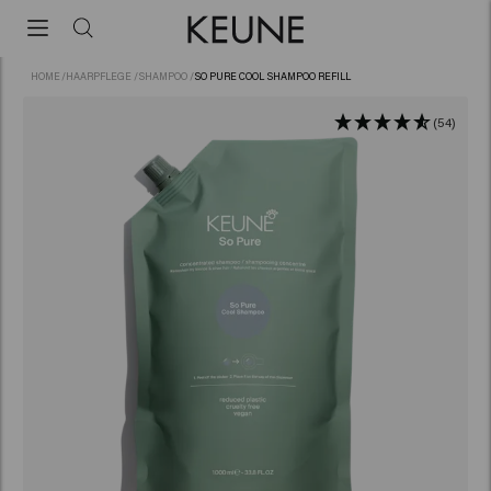
HOME
/
HAARPFLEGE
/
SHAMPOO
/
SO PURE COOL SHAMPOO REFILL
(54)