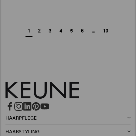
1
2
3
4
5
6
...
10
HAARPFLEGE
Shampoo
HAARSTYLING