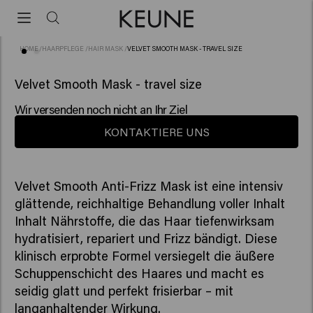
HOME
/
HAARPFLEGE
/
HAIR MASK
/
VELVET SMOOTH MASK - TRAVEL SIZE
(50)
Velvet Smooth Mask - travel size
Wir versenden noch nicht an Ihr Ziel
KONTAKTIERE UNS
Velvet Smooth Anti-Frizz Mask ist eine intensiv
glättende, reichhaltige Behandlung voller Inhalt
Inhalt Nährstoffe, die das Haar tiefenwirksam
hydratisiert, repariert und Frizz bändigt. Diese
klinisch erprobte Formel versiegelt die äußere
Schuppenschicht des Haares und macht es
seidig glatt und perfekt frisierbar – mit
langanhaltender Wirkung.