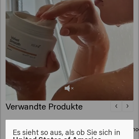
Verwandte Produkte
Velvet Smooth Conditioner - travel
Velvet Smo
Es sieht so aus, als ob Sie sich in
size