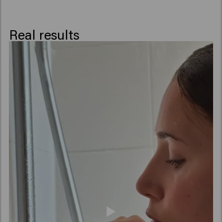
Flower Extract, Cocamidopropyl Betaine,
Palmitamidopropyltrimonium Chloride, Propylene
Glycol, Potassium Sorbate, Benzoic Acid, Sorbic Acid,
Real results
Alpha-Isomethyl Ionone, Citronellol, Citrus Aurantium
Peel Oil, Hexyl Cinnamal, Limonene, Linalool, Linalyl
Acetate, Tetramethyl Acetyloctahydronaphthalenes