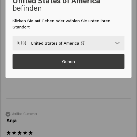
United States of America
befinden
New content loaded
4.3
Klicken Sie auf Gehen oder wählen Sie unten Ihren
Based on 50 reviews
Standort
🇺🇸
United States of America 🛒
Verified Customer
Anoniem
Gehen
Es ist einfach köstlich 
Verified Customer
Anja