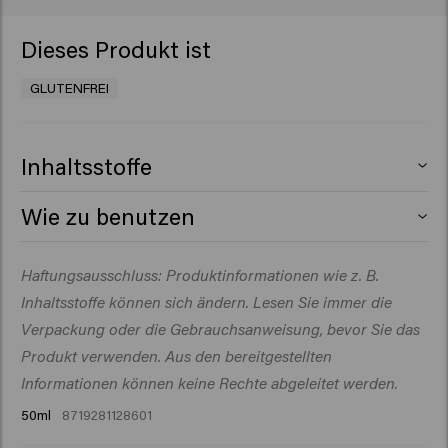
Dieses Produkt ist
GLUTENFREI
Inhaltsstoffe
Aqua (Water), Cetearyl Alcohol, Glycerin,
Wie zu benutzen
Behentrimonium Chloride, Octyldodecanol,
Cetrimonium Chloride, Dimethicone, Amodimethicone,
Auf das gewaschene Haar auftragen. Sanft
Haftungsausschluss: Produktinformationen wie z. B.
Parfum (Fragrance), Dipropylene Glycol, Hydrolyzed
einmassieren und 3–5 Minuten einwirken lassen.
Rice Protein, Isopropyl Alcohol, Sodium Benzoate, C10-
Inhaltsstoffe können sich ändern. Lesen Sie immer die
Eventuell ein warmes Handtuch um den Kopf wickeln.
40 Isoalkylamidopropylethyldimonium Ethosulfate,
Gründlich ausspülen und mit dem Handtuch trocknen.
Verpackung oder die Gebrauchsanweisung, bevor Sie das
Hydrolyzed Vegetable Protein, Hydrolyzed Vegetable
Produkt verwenden. Aus den bereitgestellten
Protein PG-Propyl Silanetriol, Lactic Acid, Dimethiconol,
Informationen können keine Rechte abgeleitet werden.
Silicone Quaternium-22, Trideceth-12, Polyglyceryl-3
50ml
8719281128601
Caprate, Phenoxyethanol, Spathodea Campanulata