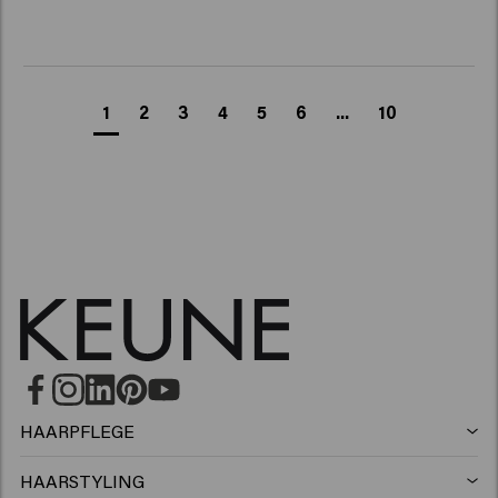
1
2
3
4
5
6
...
10
HAARPFLEGE
Shampoo
HAARSTYLING