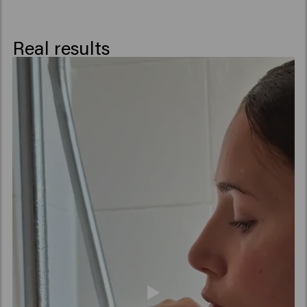
Flower Extract, Cocamidopropyl Betaine,
Palmitamidopropyltrimonium Chloride, Propylene
Glycol, Potassium Sorbate, Benzoic Acid, Sorbic Acid,
Real results
Alpha-Isomethyl Ionone, Citronellol, Citrus Aurantium
Peel Oil, Hexyl Cinnamal, Limonene, Linalool, Linalyl
Acetate, Tetramethyl Acetyloctahydronaphthalenes