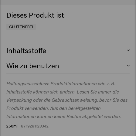
Dieses Produkt ist
GLUTENFREI
Inhaltsstoffe
Aqua (Water), Cetearyl Alcohol, Glycerin,
Wie zu benutzen
Behentrimonium Chloride, Octyldodecanol,
Cetrimonium Chloride, Dimethicone, Amodimethicone,
Auf das gewaschene Haar auftragen. Sanft
Haftungsausschluss: Produktinformationen wie z. B.
Parfum (Fragrance), Dipropylene Glycol, Hydrolyzed
einmassieren und 3–5 Minuten einwirken lassen.
Rice Protein, Isopropyl Alcohol, Sodium Benzoate, C10-
Inhaltsstoffe können sich ändern. Lesen Sie immer die
Eventuell ein warmes Handtuch um den Kopf wickeln.
40 Isoalkylamidopropylethyldimonium Ethosulfate,
Gründlich ausspülen und mit dem Handtuch trocknen.
Verpackung oder die Gebrauchsanweisung, bevor Sie das
Hydrolyzed Vegetable Protein, Hydrolyzed Vegetable
Produkt verwenden. Aus den bereitgestellten
Protein PG-Propyl Silanetriol, Lactic Acid, Dimethiconol,
Informationen können keine Rechte abgeleitet werden.
Silicone Quaternium-22, Trideceth-12, Polyglyceryl-3
250ml
8719281128342
Caprate, Phenoxyethanol, Spathodea Campanulata