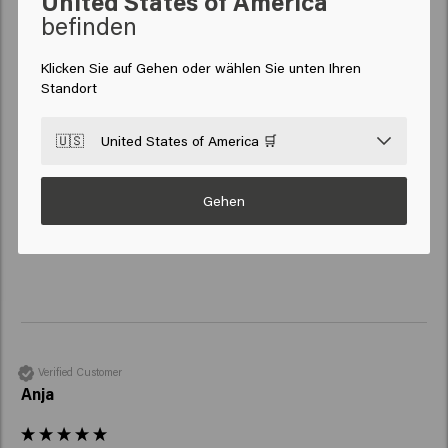
United States of America
befinden
New content loaded
4.3
Klicken Sie auf Gehen oder wählen Sie unten Ihren
Based on 50 reviews
Standort
🇺🇸
United States of America 🛒
Verified Customer
Anoniem
Gehen
Es ist einfach köstlich 
Verified Customer
Anja