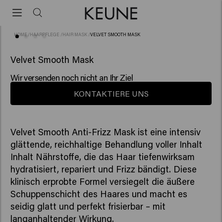
HOME
/
HAARPFLEGE
/
HAIR MASK
/
VELVET SMOOTH MASK
(50)
Velvet Smooth Mask
Wir versenden noch nicht an Ihr Ziel
KONTAKTIERE UNS
Velvet Smooth Anti-Frizz Mask ist eine intensiv
glättende, reichhaltige Behandlung voller Inhalt
Inhalt Nährstoffe, die das Haar tiefenwirksam
hydratisiert, repariert und Frizz bändigt. Diese
klinisch erprobte Formel versiegelt die äußere
Schuppenschicht des Haares und macht es
seidig glatt und perfekt frisierbar – mit
langanhaltender Wirkung.