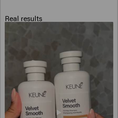
Dicaprylate/Dicaprate, Dipropylene Glycol, Panthenol,
Sunflower Seed Oil Glycerides, C10-
40 Isoalkylamidopropylethyldimonium Ethosulfate,
Real results
PPG-1 Trideceth-6, Glycerin, Trideceth-12,
Phenoxyethanol, Spathodea Campanulata Flower
Extract, Benzoic Acid, Potassium Sorbate, Sorbic Acid,
Alpha-Isomethyl Ionone, Citrus Aurantium Peel Oil,
Hexyl Cinnamal, Limonene, Linalool, Linalyl Acetate,
Tetramethyl Acetyloctahydronaphthalenes.