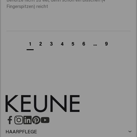
Fingerspitzen) reicht 
1
2
3
4
5
6
...
9
HAARPFLEGE