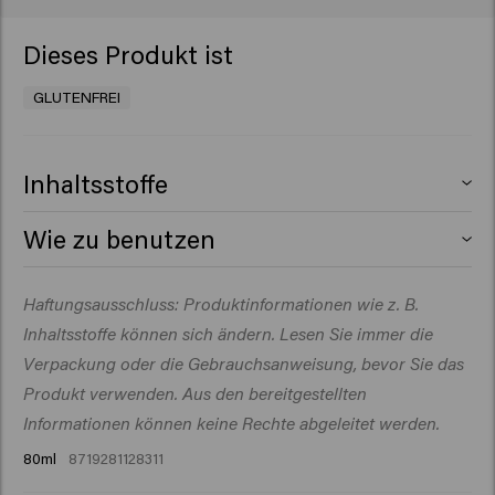
Dieses Produkt ist
GLUTENFREI
Inhaltsstoffe
Aqua (Water), Cetearyl Alcohol,
Wie zu benutzen
Behentrimonium Chloride, Oleic acid,
Cetrimonium Chloride, Parfum
Auf das gewaschene Haar auftragen, 1–3 Minuten
Haftungsausschluss: Produktinformationen wie z. B.
(Fragrance), Butyrospermum Parkii (Shea) Butter, Citric
einwirken lassen und gründlich ausspülen.
Acid, Isopropyl Alcohol, Isopropyl
Inhaltsstoffe können sich ändern. Lesen Sie immer die
Myristate, Amodimethicone, Sodium
Verpackung oder die Gebrauchsanweisung, bevor Sie das
Benzoate, Dicocoylethyl
Produkt verwenden. Aus den bereitgestellten
Hydroxyethylmonium Methosulfate, Guar
Informationen können keine Rechte abgeleitet werden.
Hydroxypropyltrimonium Chloride, Polyquaternium-
80ml
8719281128311
37, Hydrolyzed Vegetable Protein, Propylene Glycol