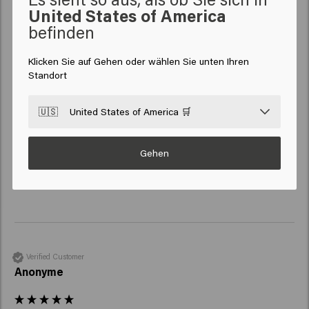
United States of America
befinden
New content loaded
4.3
Based on 45 reviews
Klicken Sie auf Gehen oder wählen Sie unten Ihren
Standort
Verified Customer
🇺🇸
United States of America 🛒
Sara
Gehen
Reviewer didn't leave any comments
Verified Customer
Anonyme