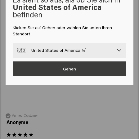
United States of America
befinden
New content loaded
4.3
Based on 45 reviews
Klicken Sie auf Gehen oder wählen Sie unten Ihren
Standort
Verified Customer
🇺🇸
United States of America 🛒
Sara
Gehen
Reviewer didn't leave any comments
Verified Customer
Anonyme