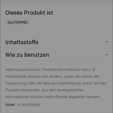
Dieses Produkt ist
GLUTENFREI
Inhaltsstoffe
Aqua (Water), Cetearyl Alcohol,
Wie zu benutzen
Behentrimonium Chloride, Oleic acid,
Cetrimonium Chloride, Parfum
Auf das gewaschene Haar auftragen, 1–3 Minuten
Haftungsausschluss: Produktinformationen wie z. B.
(Fragrance), Butyrospermum Parkii (Shea) Butter, Citric
einwirken lassen und gründlich ausspülen.
Acid, Isopropyl Alcohol, Isopropyl
Inhaltsstoffe können sich ändern. Lesen Sie immer die
Myristate, Amodimethicone, Sodium
Verpackung oder die Gebrauchsanweisung, bevor Sie das
Benzoate, Dicocoylethyl
Produkt verwenden. Aus den bereitgestellten
Hydroxyethylmonium Methosulfate, Guar
Informationen können keine Rechte abgeleitet werden.
Hydroxypropyltrimonium Chloride, Polyquaternium-
250ml
8719281128328
37, Hydrolyzed Vegetable Protein, Propylene Glycol