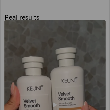
Dicaprylate/ Dicaprate, Dipropylene Glycol, Panthenol,
Sunflower Seed Oil Glycerides, C10-
40 Isoalkylamidopropylethyldimonium Ethosulfate,
Real results
PPG-1 Trideceth-6, Glycerin, Trideceth-12,
Phenoxyethanol, Spathodea Campanulata Flower
Extract, Benzoic Acid, Potassium Sorbate, Sorbic Acid,
Alpha-Isomethyl Ionone, Citrus Aurantium Peel Oil,
Hexyl Cinnamal, Limonene, Linalool, Linalyl Acetate,
Tetramethyl Acetyloctahydronaphthalenes.