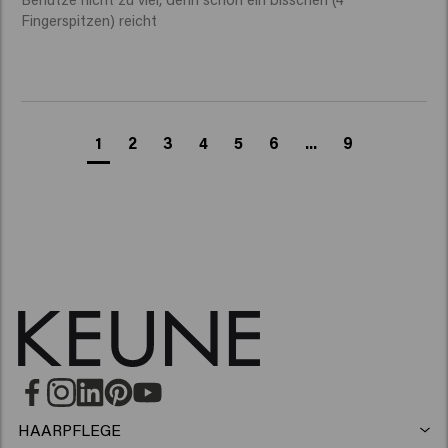
Fingerspitzen) reicht 
1
2
3
4
5
6
...
9
HAARPFLEGE