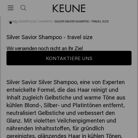
HOME
/
HAARPFLEGE
/
SHAMPOO
/
SILVER SAVIOR SHAMPOO - TRAVEL SIZE
(48)
Silver Savior Shampoo - travel size
Wir versenden noch nicht an Ihr Ziel
KONTAKTIERE UNS
Silver Savior Silver Shampoo, eine von Experten
entwickelte Formel, die das Haar reinigt und
Inhalt zugleich Gelbstiche und warme Töne aus
kühlen Blond-, Silber- und Platintönen entfernt,
neutralisiert Gelbstiche und verbessert den
Glanz. Mit violetten Veilchenpigmenten und
nährenden Inhaltsstoffen, für gründlich
gereinigtes, glänzendes Haar in kühlen Tönen,