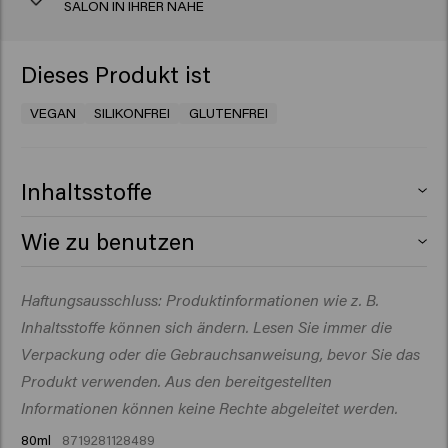
SALON IN IHRER NÄHE
Dieses Produkt ist
VEGAN
SILIKONFREI
GLUTENFREI
Inhaltsstoffe
Aqua (Water), Cocamidopropyl Betaine, Sodium Laureth
Wie zu benutzen
Sulfate, Propylene Glycol, PEG-200 Hydrogenated
Glyceryl Palmate, Sodium Chloride, PEG-60
Auf das nasse Haar auftragen, 1–2 Minuten einwirken
Haftungsausschluss: Produktinformationen wie z. B.
Hydrogenated Castor Oil, Parfum (Fragrance), Sodium
lassen und gründlich ausspülen.
Achtung
! Dieses
Benzoate, PEG-7 Glyceryl Cocoate, Glyceryl Laurate,
Inhaltsstoffe können sich ändern. Lesen Sie immer die
Produkt enthält Inhaltsstoffe, die bei bestimmten
Polyquaternium-10, Acid Violet 43, Citric Acid,
Personen Hautreizungen hervorrufen können; daher
Verpackung oder die Gebrauchsanweisung, bevor Sie das
Panthenol, Polyquaternium-7, Arginine, Glucose, Sorbitol,
sollte zunächst ein Vorversuch gemäß den beiliegenden
Produkt verwenden. Aus den bereitgestellten
Viola Odorata Flower Extract.
Anweisungen durchgeführt werden. Dieses Produkt darf
Informationen können keine Rechte abgeleitet werden.
nicht zum Färben der Wimpern oder Augenbrauen
80ml
8719281128489