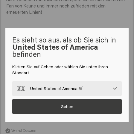
Fan von Keune und immer noch zufrieden mit den 
erneuerten Linien!
Es sieht so aus, als ob Sie sich in
United States of America
Verified Customer
befinden
Noémie
Klicken Sie auf Gehen oder wählen Sie unten Ihren
Standort
Ich bin mit diesem Shampoo zufrieden, ich benutze es seit 
mehreren Jahren.

🇺🇸
United States of America 🛒
Es fiel mir schwer, ein Shampoo zu finden. 
Gehen
Verified Customer