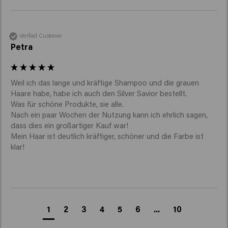
Verified Customer
Petra
Weil ich das lange und kräftige Shampoo und die grauen 
Haare habe, habe ich auch den Silver Savior bestellt.

Was für schöne Produkte, sie alle.

Nach ein paar Wochen der Nutzung kann ich ehrlich sagen, 
dass dies ein großartiger Kauf war!

Mein Haar ist deutlich kräftiger, schöner und die Farbe ist 
klar!
1
2
3
4
5
6
...
10