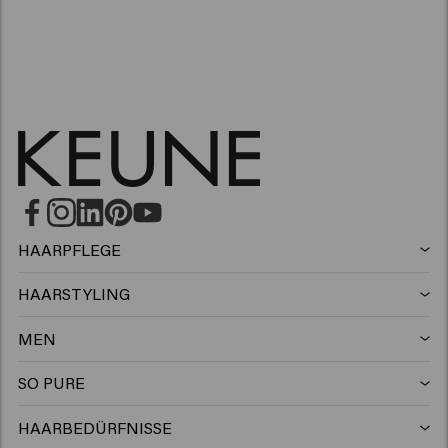
HAARPFLEGE
Shampoo
HAARSTYLING
Haarspray
Silbershampoo
MEN
Shampoo
Wax
Anti-schuppen shampoo
SO PURE
Shampoo
Conditioner
Clay
Conditioner
HAARBEDÜRFNISSE