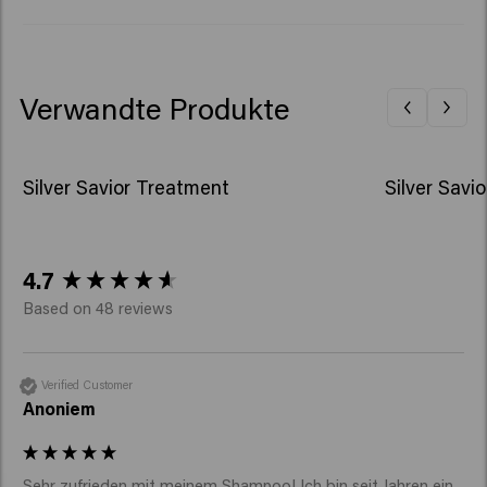
verwendet werden; dies kann zur Erblindung führen.
Verwandte Produkte
Silver Savior Treatment
Silver Savio
New content loaded
4.7
Based on 48 reviews
Verified Customer
Anoniem
Sehr zufrieden mit meinem Shampoo! Ich bin seit Jahren ein 