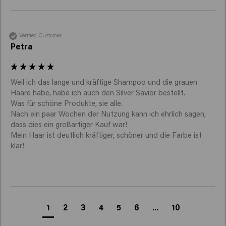
Verified Customer
Petra
Weil ich das lange und kräftige Shampoo und die grauen 
Haare habe, habe ich auch den Silver Savior bestellt.

Was für schöne Produkte, sie alle.

Nach ein paar Wochen der Nutzung kann ich ehrlich sagen, 
dass dies ein großartiger Kauf war!

Mein Haar ist deutlich kräftiger, schöner und die Farbe ist 
klar!
1
2
3
4
5
6
...
10