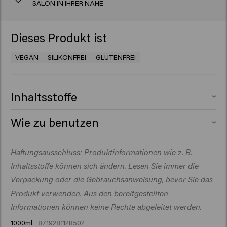
SALON IN IHRER NÄHE
Dieses Produkt ist
VEGAN
SILIKONFREI
GLUTENFREI
Inhaltsstoffe
Aqua (Water), Cocamidopropyl Betaine, Sodium Laureth
Wie zu benutzen
Sulfate, PEG-200 Hydrogenated Glyceryl Palmate,
Sodium Chloride, PEG-60 Hydrogenated Castor Oil,
Auf das nasse Haar auftragen, 1–2 Minuten einwirken
Haftungsausschluss: Produktinformationen wie z. B.
Parfum (Fragrance), Sodium Benzoate, PEG-7 Glyceryl
lassen und gründlich ausspülen.
Achtung
! Dieses
Cocoate, Glyceryl Laurate, Polyquaternium-10, Acid
Inhaltsstoffe können sich ändern. Lesen Sie immer die
Produkt enthält Inhaltsstoffe, die bei bestimmten
Violet 43, Citric Acid, Panthenol, Polyquaternium-7,
Personen Hautreizungen hervorrufen können; daher
Verpackung oder die Gebrauchsanweisung, bevor Sie das
Arginine, Glucose, Propylene Glycol, Sorbitol, Viola
sollte zunächst ein Vorversuch gemäß den beiliegenden
Produkt verwenden. Aus den bereitgestellten
Odorata Flower Extract​
Anweisungen durchgeführt werden. Dieses Produkt darf
Informationen können keine Rechte abgeleitet werden.
nicht zum Färben der Wimpern oder Augenbrauen
1000ml
8719281128502