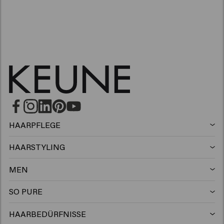
HAARPFLEGE
Shampoo
HAARSTYLING
Haarspray
Silbershampoo
MEN
Shampoo
Wax
Anti-schuppen shampoo
SO PURE
Shampoo
Conditioner
Clay
Conditioner
HAARBEDÜRFNISSE