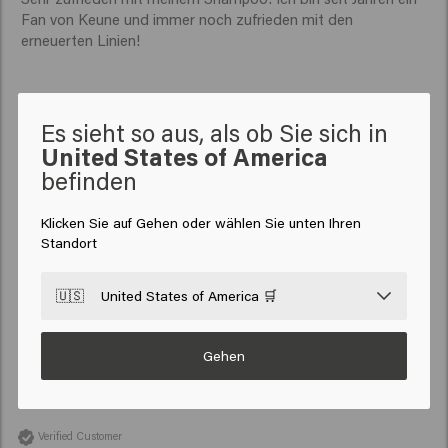
Fan von Keune und immer noch zufrieden mit den 
erneuerten Linien!
Es sieht so aus, als ob Sie sich in
United States of America
Verified Customer
befinden
Noémie
Klicken Sie auf Gehen oder wählen Sie unten Ihren
Standort
Ich bin mit diesem Shampoo zufrieden, ich benutze es seit 
mehreren Jahren.

🇺🇸
United States of America 🛒
Es fiel mir schwer, ein Shampoo zu finden. 
Gehen
Verified Customer