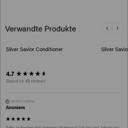
verwendet werden; dies kann zur Erblindung führen.
Verwandte Produkte
Silver Savior Conditioner
Silver Savi
New content loaded
4.7
Based on 48 reviews
Verified Customer
Anoniem
Sehr zufrieden mit meinem Shampoo! Ich bin seit Jahren ein 