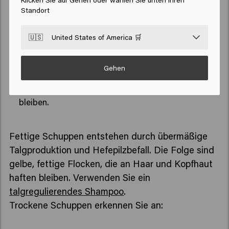
Arten haben spezifische Merkmale und Ursachen
Standort
und erfordern eine unterschiedliche Pflegeroutine.
Fettige Schuppen erkennen Sie an:
🇺🇸
United States of America 🛒
einer glänzende Kopfhaut,
Gehen
fettiges Haar,
größere, gelbliche Schuppen, die am Haar haften
bleiben.
Fettige Schuppen entstehen durch übermäßige
Talgproduktion und Hefepilzbefall. Die Folge sind
gelbe, fettige Flocken, die an Haar und Kopfhaut
haften bleiben. Verwenden Sie ein
talgregulierendes Shampoo
.
Trockene Schuppen erkennen Sie an: