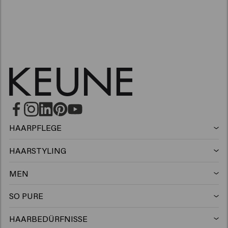
HAARPFLEGE
Shampoo
HAARSTYLING
Haarspray
Silbershampoo
MEN
Shampoo
Wax
Anti-schuppen shampoo
SO PURE
Shampoo
Conditioner
Clay
Conditioner
HAARBEDÜRFNISSE