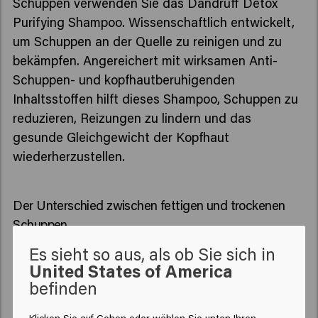
Schuppen verwenden Sie das Dandruff Detox
Purifying Shampoo. Wissenschaftlich entwickelt,
um Schuppen an der Quelle zu reinigen und zu
bekämpfen. Angereichert mit wirksamen Anti-
Schuppen- und kopfhautberuhigenden
Inhaltsstoffen hilft dieses Shampoo, Schuppen zu
reduzieren, Reizungen zu lindern und das
gesunde Gleichgewicht der Kopfhaut
wiederherzustellen.
Der Unterschied zwischen fettigen und trockenen
Schuppen
Schuppen treten in verschiedenen Formen auf
Es sieht so aus, als ob Sie sich in
und erfordern eine gezielte Behandlung. Für eine
United States of America
effektive Behandlung ist es wichtig zu wissen, ob
befinden
Sie fettige oder trockene Schuppen haben. Beide
Klicken Sie auf Gehen oder wählen Sie unten Ihren