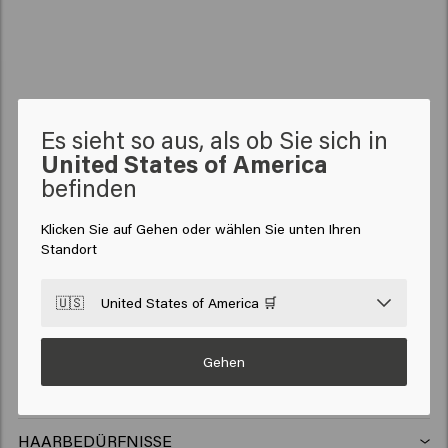
Starkes, strahlendes Haar
Haar
Intensiv glänzendes Haar
Es sieht so aus, als ob Sie sich in
United States of America
befinden
Klicken Sie auf Gehen oder wählen Sie unten Ihren
Standort
HAARPFLEGE
Shampoo
🇺🇸
United States of America 🛒
HAARSTYLING
Haarspray
Silbershampoo
MEN
Gehen
Shampoo
Wax
Anti-schuppen shampoo
SO PURE
Shampoo
Conditioner
Clay
Conditioner
HAARBEDÜRFNISSE