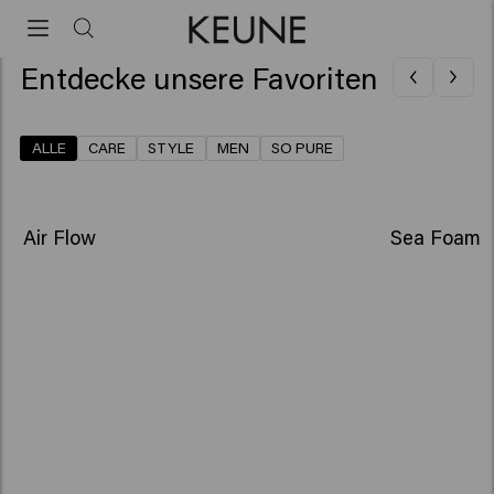
Test Page
Entdecke unsere Favoriten
ALLE
CARE
STYLE
MEN
SO PURE
NEU
NEU
Air Flow
Sea Foam
Dickeres, volleres Haar
Tiefgehend gepflegtes