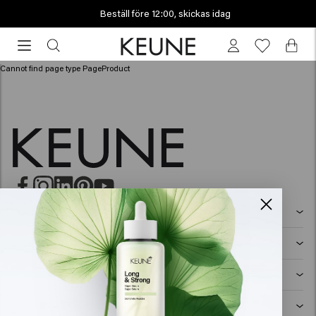
Beställ före 12:00, skickas idag
Beställ
före
12:00,
Cannot find page type PageProduct
skickas
idag
HÅRVÅRD
Schampo
STYLING
Hårspray
Silverschampo
MÄN
Schampo
Vax
Mjällschampo
SO PURE